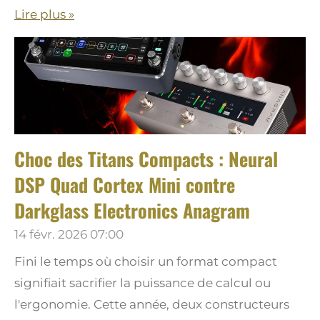
Lire plus »
Choc des Titans Compacts : Neural
DSP Quad Cortex Mini contre
Darkglass Electronics Anagram
14 févr. 2026
07:00
Fini le temps où choisir un format compact
signifiait sacrifier la puissance de calcul ou
l'ergonomie. Cette année, deux constructeurs