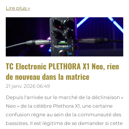
Lire plus »
TC Electronic PLETHORA X1 Neo, rien
de nouveau dans la matrice
21 janv. 2026
06:49
Depuis l'arrivée sur le marché de la déclinaison «
Neo » de la célèbre Plethora X1, une certaine
confusion règne au sein de la communauté des
bassistes. Il est légitime de se demander si cette