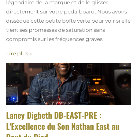
légendaire de la marque et de le glisser
directement sur votre pedalboard. Nous avons
disséqué cette petite boîte verte pour voir si elle
tient ses promesses de saturation sans
compromis sur les fréquences graves.
Lire plus »
Laney Digbeth DB-EAST-PRE :
L'Excellence du Son Nathan East au