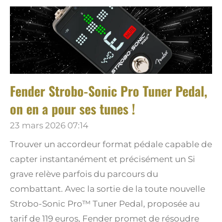
Fender Strobo-Sonic Pro Tuner Pedal,
on en a pour ses tunes !
23 mars 2026
07:14
Trouver un accordeur format pédale capable de
capter instantanément et précisément un Si
grave relève parfois du parcours du
combattant. Avec la sortie de la toute nouvelle
Strobo-Sonic Pro™ Tuner Pedal, proposée au
tarif de 119 euros, Fender promet de résoudre