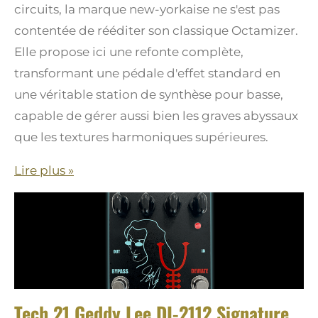
circuits, la marque new-yorkaise ne s'est pas
contentée de rééditer son classique Octamizer.
Elle propose ici une refonte complète,
transformant une pédale d'effet standard en
une véritable station de synthèse pour basse,
capable de gérer aussi bien les graves abyssaux
que les textures harmoniques supérieures.
Lire plus »
Tech 21 Geddy Lee DI-2112 Signature