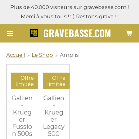
Plus de 40.000 visiteurs sur gravebasse.com !
Passer
Merci à vous tous ! :-) Restons grave !!!!
au
contenu
GRAVEBASSE.COM
principal
Accueil
»
Le Shop
»
Amplis
Offre
Offre
limitée
limitée
Gallien
Gallien
-
-
Krueg
Krueg
er
er
Fussio
Legacy
n 500s
500