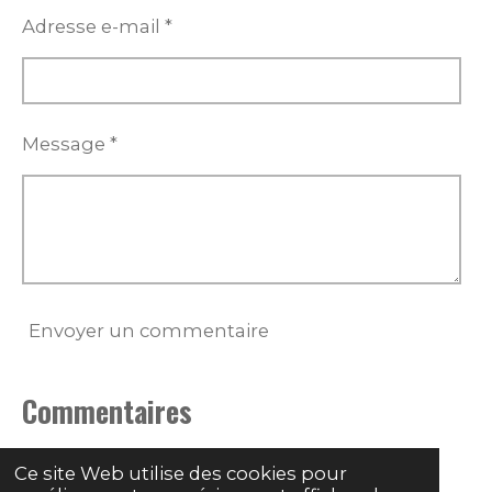
Adresse e-mail *
Message *
Envoyer un commentaire
Commentaires
Il n'y a pas encore de commentaire.
Ce site Web utilise des cookies pour