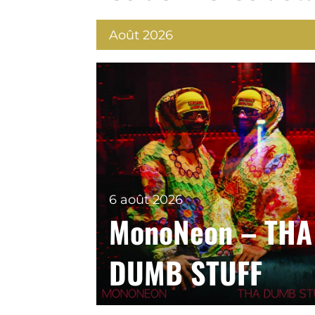
Août 2026
6 août 2026
MonoNeon – THA
DUMB STUFF