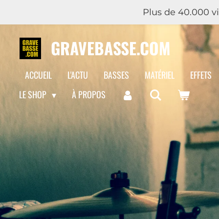
Plus de 40.000 vis
Passer
au
GRAVEBASSE.COM
contenu
principal
ACCUEIL
L'ACTU
BASSES
MATÉRIEL
EFFETS
LE SHOP
À PROPOS