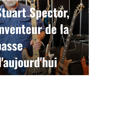
Stuart Spector,
inventeur de la
basse
d'aujourd'hui