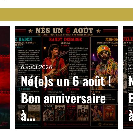
6 août 2026
5
Né(e)s un 6 août !
Bon anniversaire
à...
à