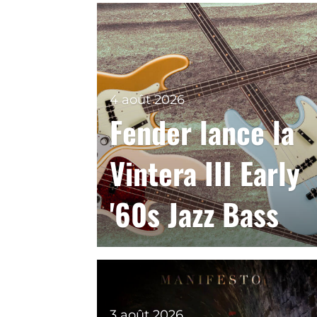
4 août 2026
Fender lance la
Vintera III Early
'60s Jazz Bass
3 août 2026