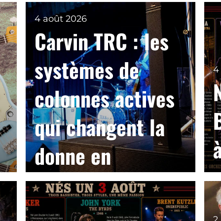
4 août 2026
Carvin TRC : les
systèmes de
4
colonnes actives
qui changent la
à
donne en
sonorisation live
2