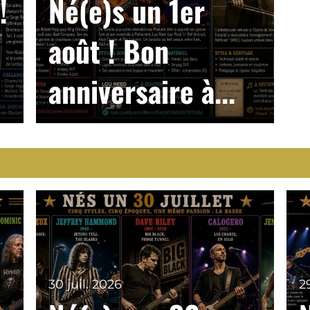
!
Né(e)s un 1er
août ! Bon
anniversaire à...
30 juil. 2026
2