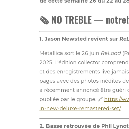
de cette semaine 26 du 22 au 28
🗞️ NO TREBLE — notre
1. Jason Newsted revient sur
Re
Metallica sort le 26 juin
ReLoad
(R
2025. L'édition collector comprend
et des enregistrements live jamais 
pages avec des photos inédites des
a récemment annoncé être guéri d'
publiée par le groupe. 🔗
https://
in-new-deluxe-remastered-set/
2. Basse retrouvée de Phil Lynot