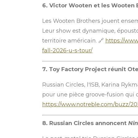
6. Victor Wooten et les Wooten
Les Wooten Brothers jouent ensemb
Leur show est dynamique, époustou
territoire américain. 🔗
https://ww
fall-2026-u-s-tour/
7. Toy Factory Project réunit Ot
Russian Circles, l'ISB, Karina Ryk
pour une pièce groove-fusion qui co
https://www.notreble.com/buzz/2026
8. Russian Circles annoncent
Ni