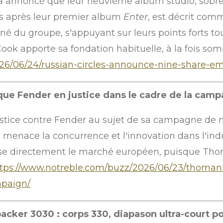
s a annoncé que leur neuvième album studio, sobr
ans après leur premier album
Enter
, est décrit comm
né du groupe, s'appuyant sur leurs points forts tou
 Cook apporte sa fondation habituelle, à la fois so
26/06/24/russian-circles-announce-nine-share-emp
ue Fender en justice dans le cadre de la camp
stice contre Fender au sujet de sa campagne de 
ge menace la concurrence et l'innovation dans l'in
sse directement le marché européen, puisque Tho
tps://www.notreble.com/buzz/2026/06/23/thomann
mpaign/
ker 3030 : corps 330, diapason ultra-court p