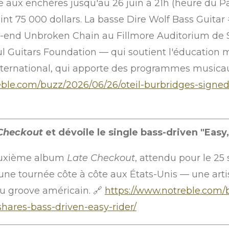
e aux enchères jusqu'au 26 juin à 21h (heure du 
eint 75 000 dollars. La basse Dire Wolf Bass Guitar
k-end Unbroken Chain au Fillmore Auditorium de S
ul Guitars Foundation — qui soutient l'éducation 
nternational, qui apporte des programmes musicaux
eble.com/buzz/2026/06/26/oteil-burbridges-signed
Checkout
et dévoile le single bass-driven "Easy,
euxième album
Late Checkout
, attendu pour le 25
'une tournée côte à côte aux États-Unis — une art
 du groove américain. 🔗
https://www.notreble.com/
ares-bass-driven-easy-rider/