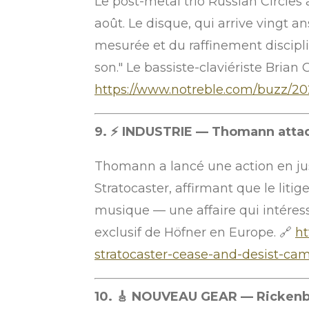
Le post-metal trio Russian Circle
août. Le disque, qui arrive vingt 
mesurée et du raffinement discipli
son." Le bassiste-claviériste Brian
https://www.notreble.com/buzz/20
9. ⚡ INDUSTRIE — Thomann attaq
Thomann a lancé une action en ju
Stratocaster, affirmant que le liti
musique — une affaire qui intére
exclusif de Höfner en Europe. 🔗
ht
stratocaster-cease-and-desist-ca
10. 🎸 NOUVEAU GEAR — Rickenbac