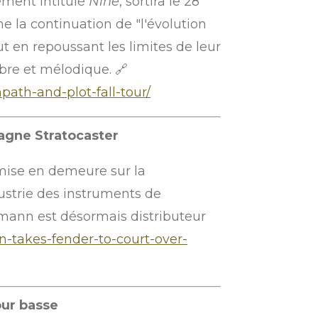
ement intitulé
Nine
, sortira le 28
e la continuation de "l'évolution
t en repoussant les limites de leur
mbre et mélodique. 🔗
ath-and-plot-fall-tour/
agne Stratocaster
mise en demeure sur la
dustrie des instruments de
mann est désormais distributeur
-takes-fender-to-court-over-
our basse