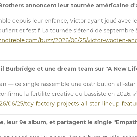
 Brothers annoncent leur tournée américaine 
le depuis leur enfance, Victor ayant joué avec le
flant et festif. La tournée s'étend de septembre
w.notreble.com/buzz/2026/06/25/victor-wooten-a
eil Burbridge et une dream team sur "A New Lif
man — ce single rassemble une distribution all-star
nfirme la fertilité créative du bassiste en 2026. 
/06/25/toy-factory-projects-all-star-lineup-featu
ne
, leur 9e album, et partagent le single "Empat