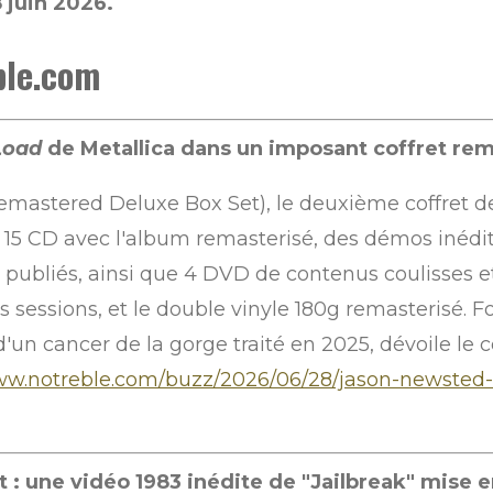
 juin 2026.
ble.com
Load
de Metallica dans un imposant coffret rem
emastered Deluxe Box Set), le deuxième coffret d
 15 CD avec l'album remasterisé, des démos inédite
publiés, ainsi que 4 DVD de contenus coulisses et 
 sessions, et le double vinyle 180g remasterisé. 
un cancer de la gorge traité en 2025, dévoile le 
www.notreble.com/buzz/2026/06/28/jason-newsted-
t : une vidéo 1983 inédite de "Jailbreak" mise e