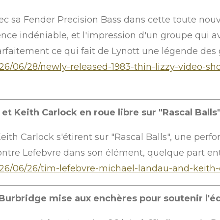
vec sa Fender Precision Bass dans cette toute nouv
sence indéniable, et l'impression d'un groupe qui
arfaitement ce qui fait de Lynott une légende des g
6/06/28/newly-released-1983-thin-lizzy-video-sho
t Keith Carlock en roue libre sur "Rascal Balls
ith Carlock s'étirent sur "Rascal Balls", une perf
tre Lefebvre dans son élément, quelque part entre
6/06/26/tim-lefebvre-michael-landau-and-keith-ca
l Burbridge mise aux enchères pour soutenir l'