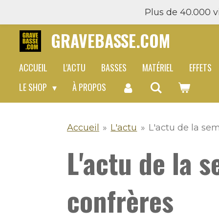
Plus de 40.000 vi
Passer
au
GRAVEBASSE.COM
contenu
principal
ACCUEIL
L'ACTU
BASSES
MATÉRIEL
EFFETS
LE SHOP
À PROPOS
Accueil
»
L'actu
»
L'actu de la se
L'actu de la 
confrères