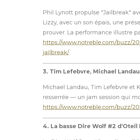
Phil Lynott propulse "Jailbreak" a
Lizzy, avec un son épais, une pré
prouver. La performance illustre p
https://www.notreble.com/buzz/202
jailbreak/
3. Tim Lefebvre, Michael Landau e
Michael Landau, Tim Lefebvre et Ke
resserrée — un jam session qui mon
https://www.notreble.com/buzz/202
4. La basse Dire Wolf #2 d'Otei