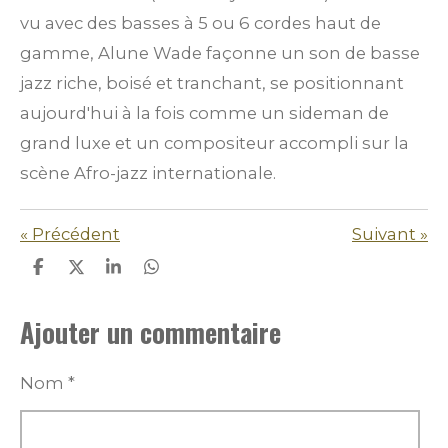
vu avec des basses à 5 ou 6 cordes haut de
gamme, Alune Wade façonne un son de basse
jazz riche, boisé et tranchant, se positionnant
aujourd'hui à la fois comme un sideman de
grand luxe et un compositeur accompli sur la
scène Afro-jazz internationale.
«
Précédent
Suivant
»
P
P
P
P
a
a
a
a
r
r
r
r
Ajouter un commentaire
t
t
t
t
a
a
a
a
g
g
g
g
e
e
e
e
Nom *
r
r
r
r