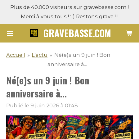
Plus de 40.000 visiteurs sur gravebasse.com !
Passer
Merci à vous tous ! :-) Restons grave !!!!
au
contenu
GRAVEBASSE.COM
principal
Accueil
»
L'actu
»
Né(e)s un 9 juin ! Bon
anniversaire à...
Né(e)s un 9 juin ! Bon
anniversaire à...
Publié le 9 juin 2026 à 01:48