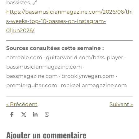
bassistes. 🔗
https://bassmusicianmagazine.com/2026/06/thi
s-weeks-top-10-basses-on-instagram-
01jun2026/
Sources consultées cette semaine :
notreble.com · guitarworld.com/bass-player ·
bassmusicianmagazine.com ·
bassmagazine.com · brooklynvegan.com ·
premierguitar.com · rockcellarmagazine.com
«
Précédent
Suivant
»
P
P
P
P
a
a
a
a
r
r
r
r
Ajouter un commentaire
t
t
t
t
a
a
a
a