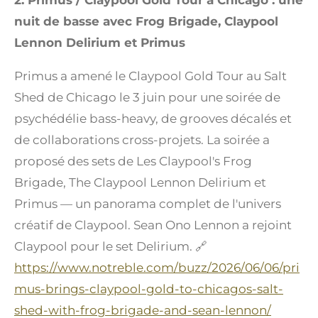
2. Primus / Claypool Gold Tour à Chicago : une
nuit de basse avec Frog Brigade, Claypool
Lennon Delirium et Primus
Primus a amené le Claypool Gold Tour au Salt
Shed de Chicago le 3 juin pour une soirée de
psychédélie bass-heavy, de grooves décalés et
de collaborations cross-projets. La soirée a
proposé des sets de Les Claypool's Frog
Brigade, The Claypool Lennon Delirium et
Primus — un panorama complet de l'univers
créatif de Claypool. Sean Ono Lennon a rejoint
Claypool pour le set Delirium. 🔗
https://www.notreble.com/buzz/2026/06/06/pri
mus-brings-claypool-gold-to-chicagos-salt-
shed-with-frog-brigade-and-sean-lennon/