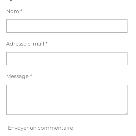
g
g
g
g
e
e
e
e
Nom *
r
r
r
r
Adresse e-mail *
Message *
Envoyer un commentaire