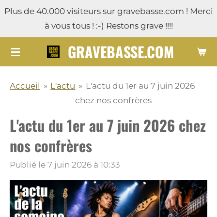
Plus de 40.000 visiteurs sur gravebasse.com ! Merci
Passer
à vous tous ! :-) Restons grave !!!!
au
contenu
GRAVEBASSE.COM
principal
Accueil
»
L'actu
»
L'actu du 1er au 7 juin 2026
chez nos confrères
L'actu du 1er au 7 juin 2026 chez
nos confrères
Publié le 7 juin 2026 à 10:33