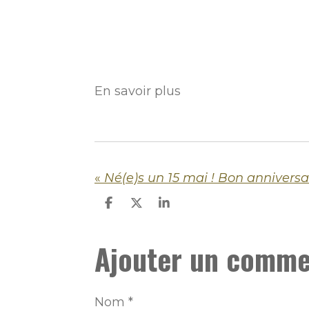
En savoir plus
«
Né(e)s un 15 mai ! Bon anniversair
P
P
P
a
a
a
r
r
r
Ajouter un comme
t
t
t
a
a
a
g
g
g
e
e
e
r
r
r
Nom *