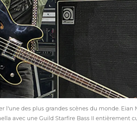
ler l'une des plus grandes scènes du monde. Eian M
lla avec une Guild Starfire Bass II entièrement cu