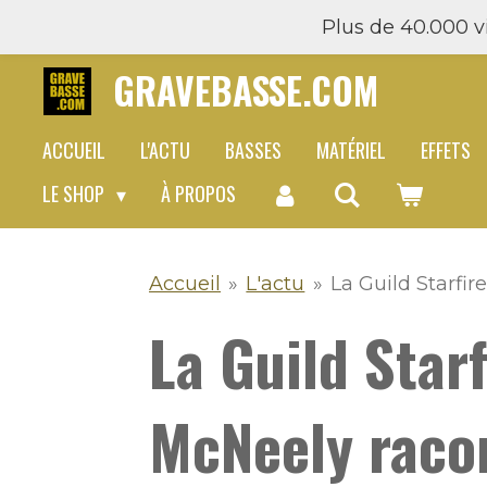
Plus de 40.000 vi
Passer
au
GRAVEBASSE.COM
contenu
principal
ACCUEIL
L'ACTU
BASSES
MATÉRIEL
EFFETS
LE SHOP
À PROPOS
Accueil
»
L'actu
»
La Guild Starfir
La Guild Starf
McNeely raco