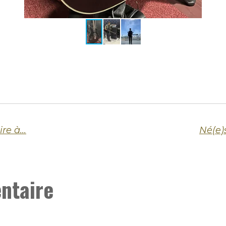
e à...
Né(e)s
ntaire