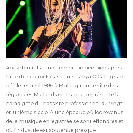
Appartenant à une génération née bien après
l'âge d'or du rock classique, Tanya O'Callaghan,
née le 1er avril 1986 à Mullingar, une ville de la
région des Midlands en Irlande, représente le
paradigme du bassiste professionnel du vingt-
et-unième siècle.
À une époque où les revenus
de la musique enregistrée se sont effondrés et
où l'industrie est soutenue presque