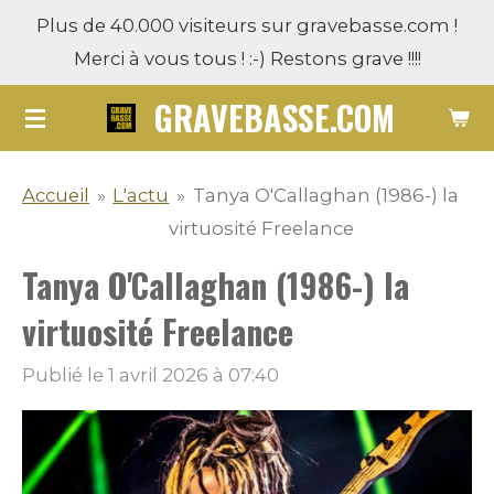
Plus de 40.000 visiteurs sur gravebasse.com !
Passer
Merci à vous tous ! :-) Restons grave !!!!
au
contenu
GRAVEBASSE.COM
principal
Accueil
»
L'actu
»
Tanya O'Callaghan (1986-) la
virtuosité Freelance
Tanya O'Callaghan (1986-) la
virtuosité Freelance
Publié le 1 avril 2026 à 07:40