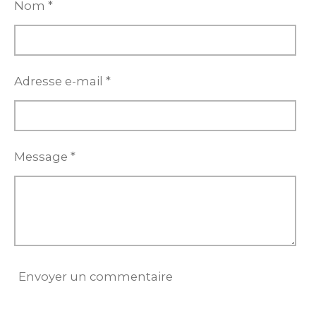
e
e
e
e
Nom *
r
r
r
r
Adresse e-mail *
Message *
Envoyer un commentaire