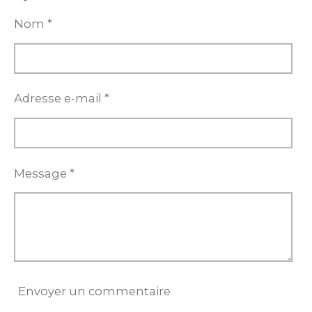
g
g
g
g
e
e
e
e
Nom *
r
r
r
r
Adresse e-mail *
Message *
Envoyer un commentaire