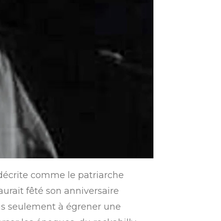
t décrite comme le patriarche
aurait fêté son anniversaire
 pas seulement à égrener une