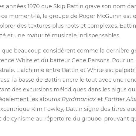
s années 1970 que Skip Battin grave son nom dans l
À ce moment-là, le groupe de Roger McGuinn est e
plorer des textures plus roots et complexes. Battin
ité et une maturité musicale indispensables.
e que beaucoup considèrent comme la dernière gr
arence White et du batteur Gene Parsons. Pour un b
rale. L'alchimie entre Battin et White est palpable
ass, la basse de Battin ancre le tout avec une ron
ant des excursions mélodiques dans les aigus qu
e également les albums
Byrdmaniax
et
Farther Al
'excentrique Kim Fowley, Battin signe des titres aud
de cynisme au répertoire du groupe, prouvant qu'