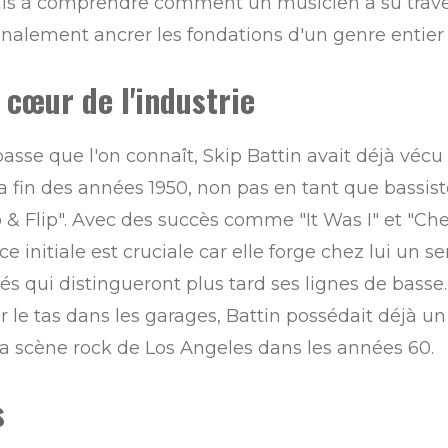
is à comprendre comment un musicien a su traver
nalement ancrer les fondations d'un genre entier 
cœur de l'industrie
basse que l'on connaît, Skip Battin avait déjà vécu
a fin des années 1950, non pas en tant que bassi
& Flip". Avec des succès comme "It Was I" et "Cherry
e initiale est cruciale car elle forge chez lui un s
tés qui distingueront plus tard ses lignes de bas
le tas dans les garages, Battin possédait déjà un
s la scène rock de Los Angeles dans les années 60.
s