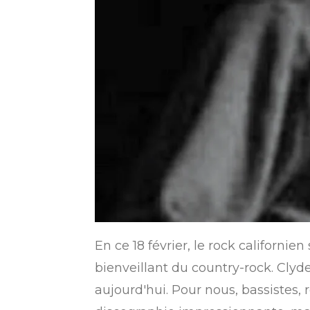
En ce 18 février, le rock californi
bienveillant du country-rock. Clyde 
aujourd'hui. Pour nous, bassistes, 