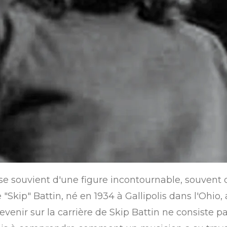
en se souvient d'une figure incontournable, souven
"Skip" Battin, né en 1934 à Gallipolis dans l'Ohio, 
revenir sur la carrière de Skip Battin ne consiste