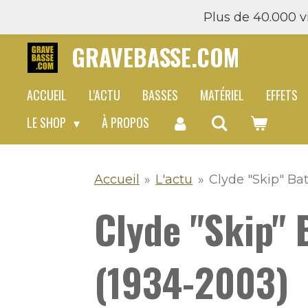
Plus de 40.000 vi
Passer
au
GRAVEBASSE.COM
contenu
principal
ACCUEIL
L'ACTU
BASSES
MATÉRIEL
EFFETS
LE SHOP
À PROPOS
Accueil
»
L'actu
»
Clyde "Skip" Bat
Clyde "Skip" 
(1934-2003)