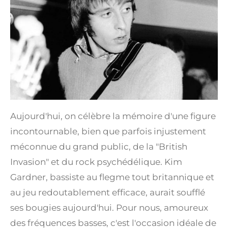
Aujourd'hui, on célèbre la mémoire d'une figure
incontournable, bien que parfois injustement
méconnue du grand public, de la "British
Invasion" et du rock psychédélique. Kim
Gardner, bassiste au flegme tout britannique et
au jeu redoutablement efficace, aurait soufflé
ses bougies aujourd'hui. Pour nous, amoureux
des fréquences basses, c'est l'occasion idéale de