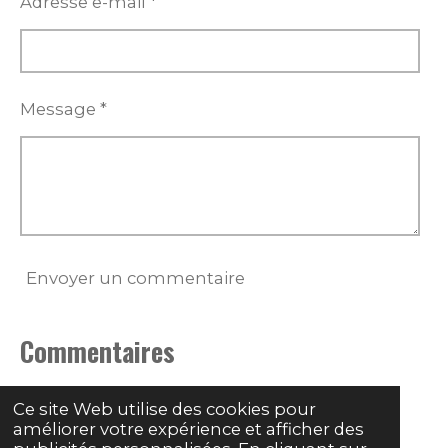
Adresse e-mail *
Message *
Envoyer un commentaire
Commentaires
Il n'y a pas encore de commentaire.
Ce site Web utilise des cookies pour
améliorer votre expérience et afficher des