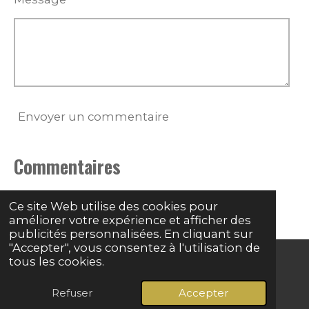
Envoyer un commentaire
Commentaires
Il n'y a pas encore de commentaire.
Ce site Web utilise des cookies pour
améliorer votre expérience et afficher des
publicités personnalisées. En cliquant sur
"Accepter", vous consentez à l'utilisation de
tous les cookies.
© 2024 - 2026 Grave basse
Refuser
Accepter