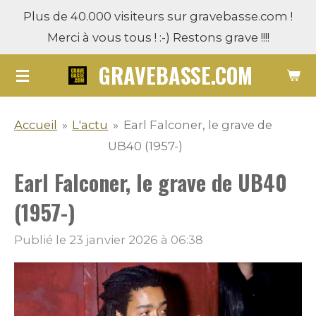
Plus de 40.000 visiteurs sur gravebasse.com !
Passer
Merci à vous tous ! :-) Restons grave !!!!
au
contenu
GRAVEBASSE.COM
principal
Accueil
»
L'actu
»
Earl Falconer, le grave de
UB40 (1957-)
Earl Falconer, le grave de UB40
(1957-)
Publié le 23 janvier 2026 à 06:38