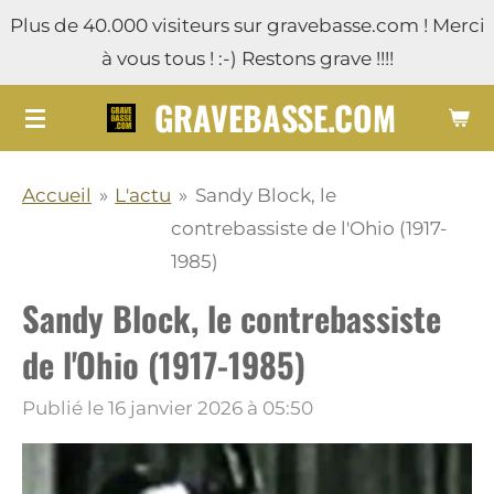
Plus de 40.000 visiteurs sur gravebasse.com ! Merci
Passer
à vous tous ! :-) Restons grave !!!!
au
contenu
GRAVEBASSE.COM
principal
Accueil
»
L'actu
»
Sandy Block, le
contrebassiste de l'Ohio (1917-
1985)
Sandy Block, le contrebassiste
de l'Ohio (1917-1985)
Publié le 16 janvier 2026 à 05:50