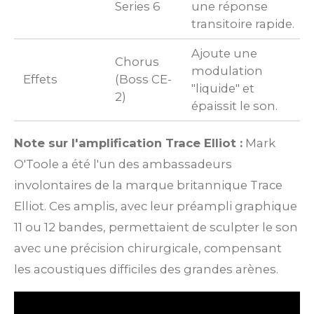
Series 6
une réponse
s
transitoire rapide.
Ajoute une
T
Chorus
modulation
Effets
(Boss CE-
"liquide" et
8
2)
épaissit le son.
l
Note sur l'amplification Trace Elliot :
Mark
O'Toole a été l'un des ambassadeurs
involontaires de la marque britannique Trace
Elliot. Ces amplis, avec leur préampli graphique
11 ou 12 bandes, permettaient de sculpter le son
avec une précision chirurgicale, compensant
les acoustiques difficiles des grandes arènes.