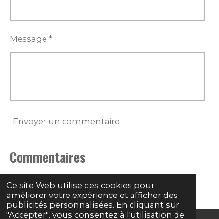
Message *
Envoyer un commentaire
Commentaires
Il n'y a pas encore de commentaire.
Ce site Web utilise des cookies pour
améliorer votre expérience et afficher des
publicités personnalisées. En cliquant sur
"Accepter", vous consentez à l'utilisation de