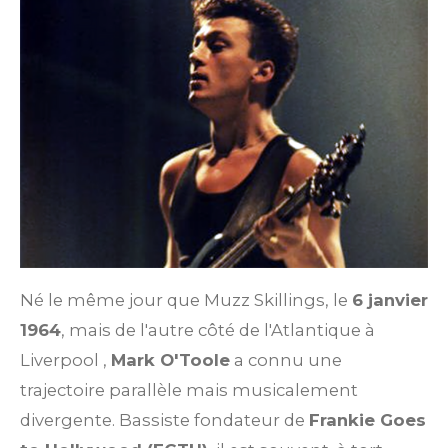
Né le même jour que Muzz Skillings, le
6 janvier
1964
, mais de l'autre côté de l'Atlantique à
Liverpool
,
Mark O'Toole
a connu une
trajectoire parallèle mais musicalement
divergente. Bassiste fondateur de
Frankie Goes