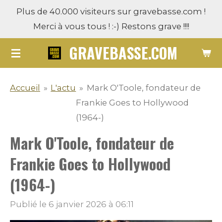
Plus de 40.000 visiteurs sur gravebasse.com !
Passer
Merci à vous tous ! :-) Restons grave !!!!
au
contenu
GRAVEBASSE.COM
principal
Accueil
»
L'actu
»
Mark O'Toole, fondateur de
Frankie Goes to Hollywood
(1964-)
Mark O'Toole, fondateur de
Frankie Goes to Hollywood
(1964-)
Publié le 6 janvier 2026 à 06:11