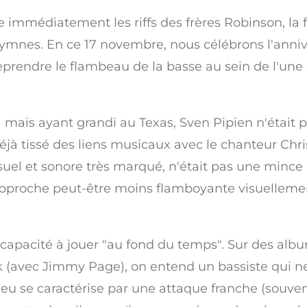
e immédiatement les riffs des frères Robinson, l
 hymnes. En ce 17 novembre, nous célébrons l'anniv
: reprendre le flambeau de la basse au sein de l'une
ais ayant grandi au Texas, Sven Pipien n'était pa
 déjà tissé des liens musicaux avec le chanteur C
 visuel et sonore très marqué, n'était pas une mince
 approche peut-être moins flamboyante visuellem
a capacité à jouer "au fond du temps". Sur des a
ek (avec Jimmy Page), on entend un bassiste qui n
n jeu se caractérise par une attaque franche (souve