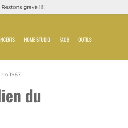
 Restons grave !!!!
NCERTS
HOME STUDIO
FAQB
OUTILS
 en 1967
dien du