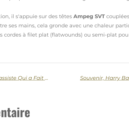
tion, il s'appuie sur des têtes
Ampeg SVT
couplées 
ntre ses mains, cela gronde avec une chaleur partic
es cordes à filet plat (flatwounds) ou semi-plat po
Joyeux Anniversaire, Mani : Le Bassiste Qui a Fait Danser la Révolution "Madchester"
ntaire