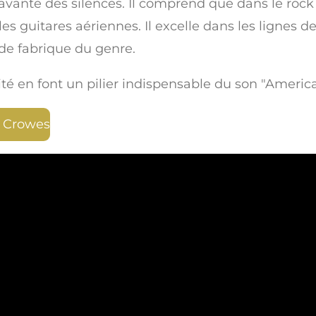
savante des silences. Il comprend que dans le rock s
 les guitares aériennes. Il excelle dans les lignes
de fabrique du genre.
ité en font un pilier indispensable du son "Americ
ck Crowes