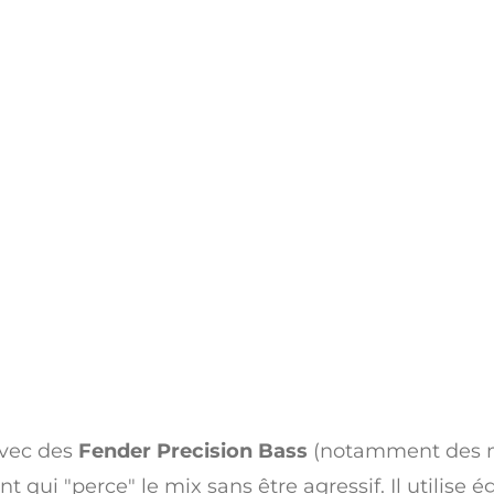
avec des
Fender Precision Bass
(notamment des m
t qui "perce" le mix sans être agressif. Il utilise