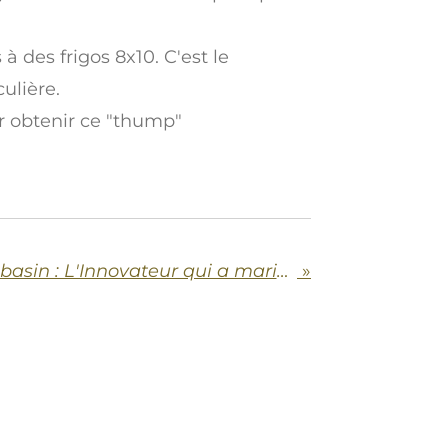
à des frigos 8x10. C'est le
ulière.
ur obtenir ce "thump"
Souvenir, Harry Babasin : L'Innovateur qui a marié Jazz et Violoncelle né en 1921
»