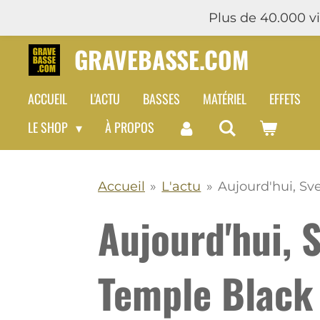
Plus de 40.000 vis
Passer
au
GRAVEBASSE.COM
contenu
principal
ACCUEIL
L'ACTU
BASSES
MATÉRIEL
EFFETS
LE SHOP
À PROPOS
Accueil
»
L'actu
»
Aujourd'hui, Sv
Aujourd'hui, 
Temple Black