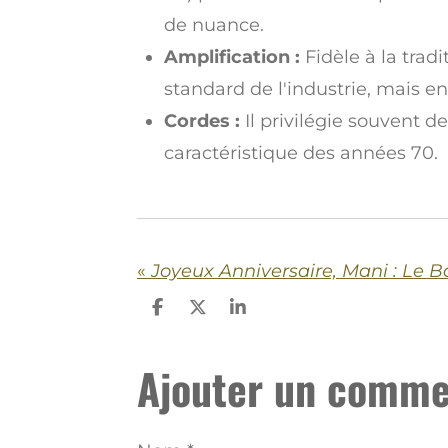
de nuance.
Amplification :
Fidèle à la tradi
standard de l'industrie, mais e
Cordes :
Il privilégie souvent d
caractéristique des années 70.
«
P
P
P
a
a
a
r
r
r
Ajouter un comme
t
t
t
a
a
a
g
g
g
e
e
e
r
r
r