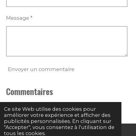
Message *
Envoyer un commentaire
Commentaires
Il n'y a pas encore de commentaire.
Ce site Web utilise des cookies pour
améliorer votre expérience et afficher des
publicités personnalisées. En cliquant sur
"Accepter", vous consentez à l'utilisation de
tous les cookies.