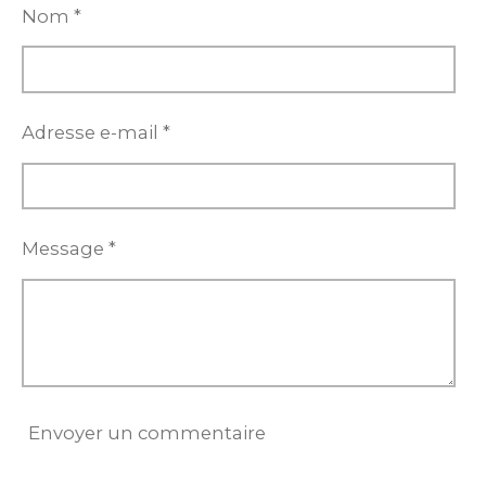
e
e
e
e
Nom *
r
r
r
r
Adresse e-mail *
Message *
Envoyer un commentaire