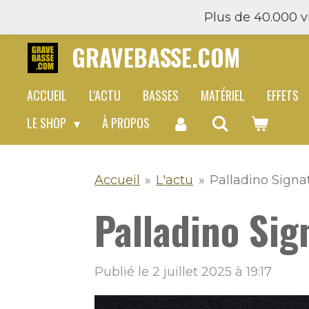
Plus de 40.000 vi
Passer
au
GRAVEBASSE.COM
contenu
principal
ACCUEIL
L'ACTU
BASSES
MATÉRIEL
EFFETS
LE SHOP
À PROPOS
Accueil
»
L'actu
»
Palladino Signa
Palladino Sig
Publié le 2 juillet 2025 à 19:17