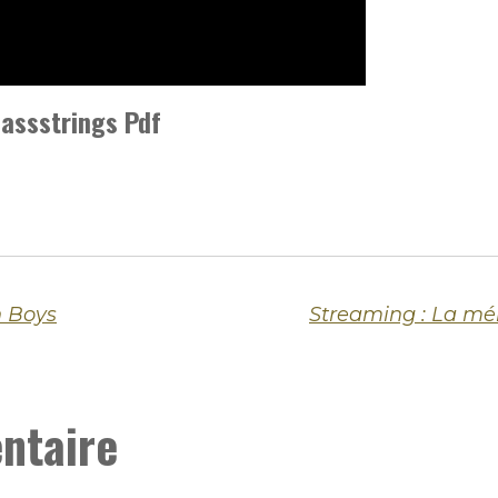
assstrings Pdf
h Boys
ntaire