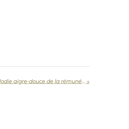
Streaming : La mélodie aigre-douce de la rémunération des Artistes
»