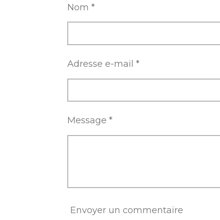
r
r
r
Nom *
Adresse e-mail *
Message *
Envoyer un commentaire