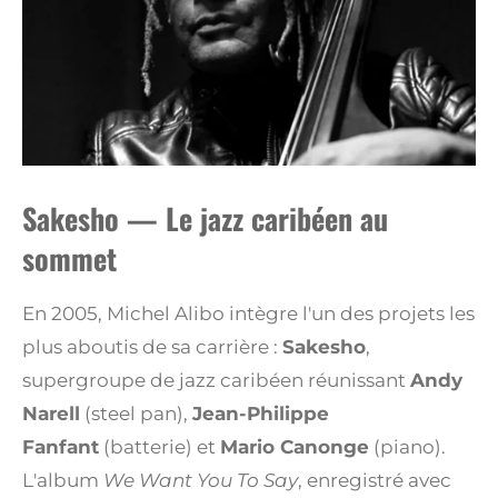
Sakesho — Le jazz caribéen au
sommet
En 2005, Michel Alibo intègre l'un des projets les
plus aboutis de sa carrière :
Sakesho
,
supergroupe de jazz caribéen réunissant
Andy
Narell
(steel pan),
Jean-Philippe
Fanfant
(batterie) et
Mario Canonge
(piano).
L'album
We Want You To Say
, enregistré avec