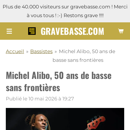
Plus de 40.000 visiteurs sur gravebasse.com ! Merci
Passer
à vous tous ! :-) Restons grave !!!!
au
contenu
GRAVEBASSE.COM
principal
Accueil
»
Bassistes
»
Michel Alibo, 50 ans de
basse sans frontières
Michel Alibo, 50 ans de basse
sans frontières
Publié le 10 mai 2026 à 19:27