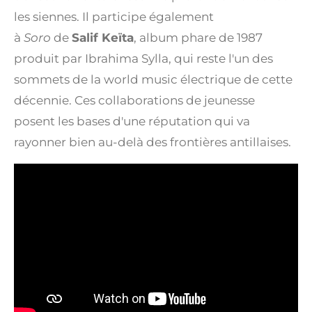
les siennes. Il participe également
à
Soro
de
Salif Keïta
, album phare de 1987
produit par Ibrahima Sylla, qui reste l'un des
sommets de la world music électrique de cette
décennie. Ces collaborations de jeunesse
posent les bases d'une réputation qui va
rayonner bien au-delà des frontières antillaises.