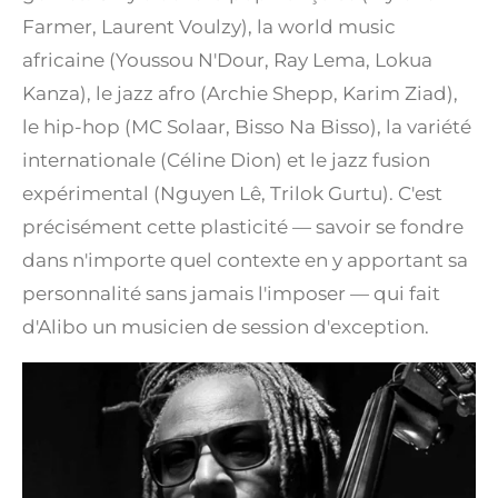
Farmer, Laurent Voulzy), la world music
africaine (Youssou N'Dour, Ray Lema, Lokua
Kanza), le jazz afro (Archie Shepp, Karim Ziad),
le hip-hop (MC Solaar, Bisso Na Bisso), la variété
internationale (Céline Dion) et le jazz fusion
expérimental (Nguyen Lê, Trilok Gurtu). C'est
précisément cette plasticité — savoir se fondre
dans n'importe quel contexte en y apportant sa
personnalité sans jamais l'imposer — qui fait
d'Alibo un musicien de session d'exception.