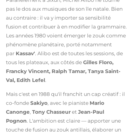
Parallèlement à Sixun, Michel Alibo ne tourne
pas le dos aux musiques de son île natale. Bien
au contraire : il va y importer sa sensibilité
fusion et contribuer à en modifier la grammaire.
Les années 1980 voient émerger le zouk comme
phénomène planétaire, porté notamment
par
Kassav'
. Alibo est de toutes les sessions, de
tous les plateaux, aux côtés de
Gilles Floro,
Francky Vincent, Ralph Tamar, Tanya Saint-
Val, Edith Lefel
.
Mais c'est en 1988 qu'il franchit un cap créatif : il
co-fonde
Sakiyo
, avec le pianiste
Mario
Canonge
,
Tony Chasseur
et
Jean-Paul
Pognon
. L'ambition est claire — apporter une
touche de fusion au zouk antillais, élaborer un