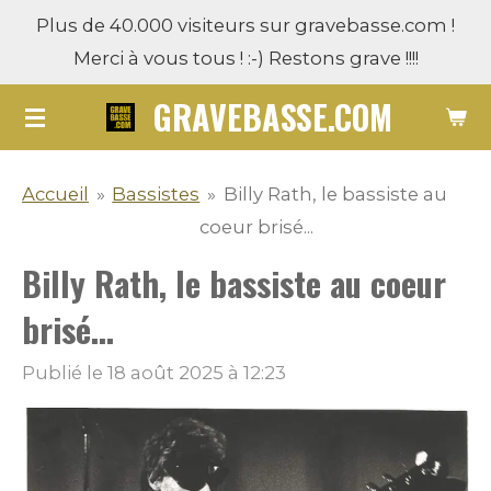
Plus de 40.000 visiteurs sur gravebasse.com !
Passer
Merci à vous tous ! :-) Restons grave !!!!
au
contenu
GRAVEBASSE.COM
principal
Accueil
»
Bassistes
»
Billy Rath, le bassiste au
coeur brisé...
Billy Rath, le bassiste au coeur
brisé...
Publié le 18 août 2025 à 12:23