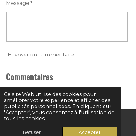
Message *
Envoyer un commentaire
Commentaires
Il n'y a pas encore de commentaire.
Ce site Web utilise des cookies pour
améliorer votre expérience et afficher des
publicités personnalisées. En cliquant sur
"Accepter", vous consentez à l'utilisation de
tous les cookies.
© 2024 - 2026 Grave basse
Refuser
Accepter