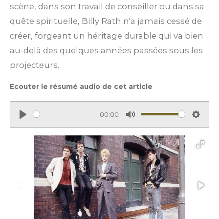
scène, dans son travail de conseiller ou dans sa
quête spirituelle, Billy Rath n'a jamais cessé de
créer, forgeant un héritage durable qui va bien
au-delà des quelques années passées sous les
projecteurs.
Ecouter le résumé audio de cet article
00:00
P
M
S
l
u
e
a
t
t
y
e
t
i
n
g