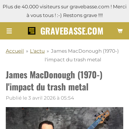
Plus de 40.000 visiteurs sur gravebasse.com ! Merci
Passer
à vous tous ! :-) Restons grave !!!!
au
contenu
GRAVEBASSE.COM
principal
Accueil
»
L'actu
»
James MacDonough (1970-)
l'impact du trash metal
James MacDonough (1970-)
l'impact du trash metal
Publié le 3 avril 2026 à 05:54