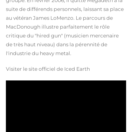
groupe.
En février 2006, il quitte Megadeth à la
suite de différends personnels, laissant sa place
au vétéran James LoMenzo.
Le parcours de
MacDonough illustre parfaitement le rôle
critique du "hired gun" (musicien mercenaire
de très haut niveau) dans la pérennité de
l'industrie du heavy metal.
Visiter le site officiel de Iced Earth