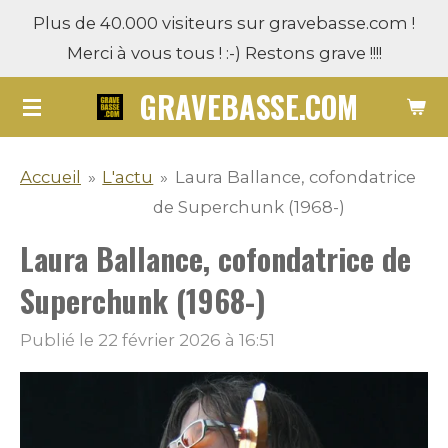
Plus de 40.000 visiteurs sur gravebasse.com !
Passer
Merci à vous tous ! :-) Restons grave !!!!
au
contenu
GRAVEBASSE.COM
principal
Accueil
»
L'actu
»
Laura Ballance, cofondatrice
de Superchunk (1968-)
Laura Ballance, cofondatrice de
Superchunk (1968-)
Publié le 22 février 2026 à 16:51