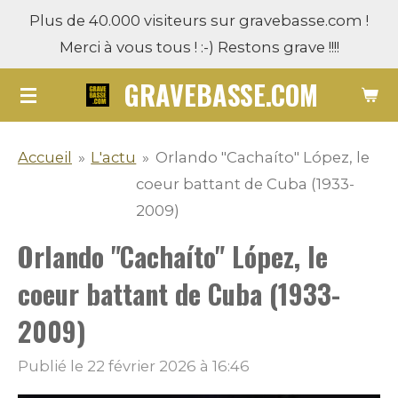
Plus de 40.000 visiteurs sur gravebasse.com !
Passer
Merci à vous tous ! :-) Restons grave !!!!
au
contenu
GRAVEBASSE.COM
principal
Accueil
»
L'actu
»
Orlando "Cachaíto" López, le
coeur battant de Cuba (1933-
2009)
Orlando "Cachaíto" López, le
coeur battant de Cuba (1933-
2009)
Publié le 22 février 2026 à 16:46