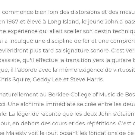
 commence bien loin des distorsions et des mesu
en 1967 et élevé à Long Island, le jeune John a p
une expérience qui allait sceller son destin techni
ui a inculqué une discipline de fer et une compré
iendront plus tard sa signature sonore. C'est vers 
siste, qu'il effectue la transition vers la guitare 
, il l'aborde avec la même exigence de virtuosité
is Squire, Geddy Lee et Steve Harris.
aturellement au Berklee College of Music de Bosto
ucci. Une alchimie immédiate se crée entre les de
le. La légende raconte que les deux John s'étaie
our, en dehors des cours et des répétitions. C'est d
 Majesty voit le jour, posant les fondations de ce