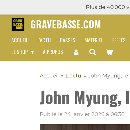
Plus de 40.000 vi
Passer
au
GRAVEBASSE.COM
contenu
principal
ACCUEIL
L'ACTU
BASSES
MATÉRIEL
EFFETS
LE SHOP
À PROPOS
Accueil
»
L'actu
»
John Myung, le v
John Myung, l
Publié le 24 janvier 2026 à 06:38