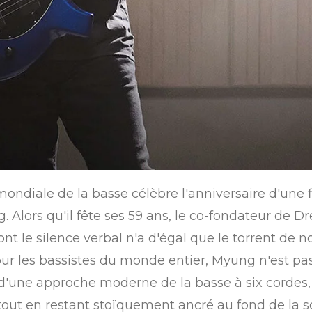
ondiale de la basse célèbre l'anniversaire d'une 
. Alors qu'il fête ses 59 ans, le co-fondateur d
t le silence verbal n'a d'égal que le torrent de no
Pour les bassistes du monde entier, Myung n'est
e d'une approche moderne de la basse à six cordes,
tout en restant stoïquement ancré au fond de la s