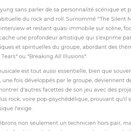
yung sans parler de sa personnalité scénique et p
ituelle du rock and roll. Surnommé "The Silent Ma
nterview et restant quasi immobile sur scène, foc
cache une profondeur artistique qui s'exprime par 
tiques et spirituelles du groupe, abordant des th
Tears" ou "Breaking All Illusions".
usicale est tout aussi essentielle, bien que souven
ui, une fois développés par le groupe, deviennent 
montrer d'autres facettes de son jeu avec des pr
lus rock, voire pop-psychédélique, prouvant qu'il s
ique l'exige.
lébrons non seulement un technicien hors pair, mai