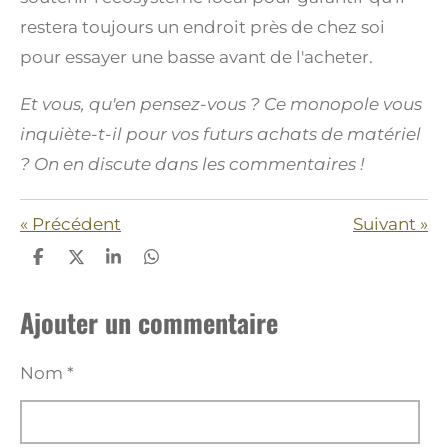
restera toujours un endroit près de chez soi
pour essayer une basse avant de l'acheter.
Et vous, qu'en pensez-vous ? Ce monopole vous
inquiète-t-il pour vos futurs achats de matériel
? On en discute dans les commentaires !
«
Précédent
Suivant
»
P
P
P
P
a
a
a
a
r
r
r
r
Ajouter un commentaire
t
t
t
t
a
a
a
a
g
g
g
g
e
e
e
e
Nom *
r
r
r
r