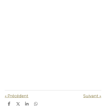
«
Précédent
Suivant
»
P
P
P
P