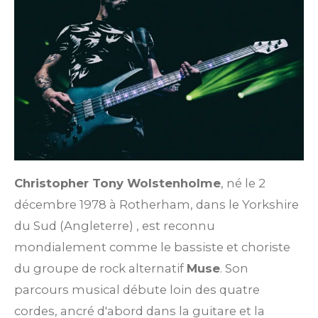
Christopher Tony Wolstenholme
, né le 2
décembre 1978 à Rotherham, dans le Yorkshire
du Sud (Angleterre)
, est reconnu
mondialement comme le bassiste et choriste
du groupe de rock alternatif
Muse
. Son
parcours musical débute loin des quatre
cordes, ancré d'abord dans la guitare et la