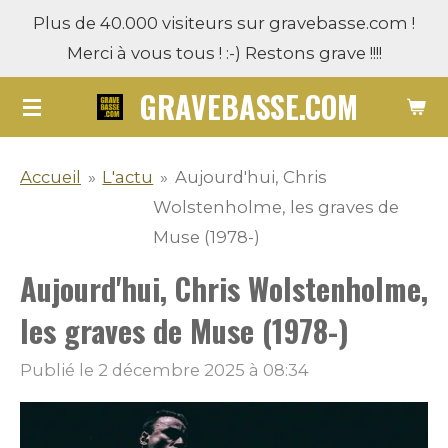
Plus de 40.000 visiteurs sur gravebasse.com !
Passer
Merci à vous tous ! :-) Restons grave !!!!
au
contenu
GRAVEBASSE.COM
principal
Accueil
»
L'actu
»
Aujourd'hui, Chris
Wolstenholme, les graves de
Muse (1978-)
Aujourd'hui, Chris Wolstenholme,
les graves de Muse (1978-)
Publié le 2 décembre 2025 à 08:34