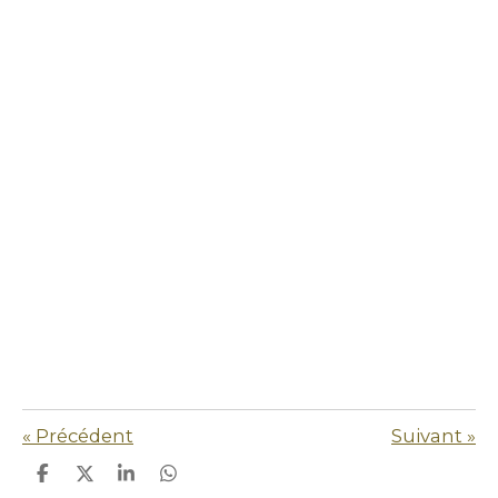
«
Précédent
Suivant
»
P
P
P
P