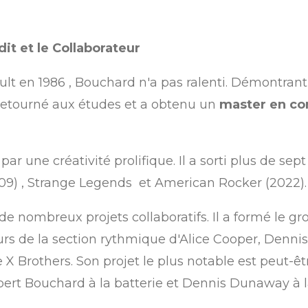
it et le Collaborateur
ult en 1986
, Bouchard n'a pas ralenti. Démontran
retourné aux études et a obtenu un
master en co
r une créativité prolifique. Il a sorti plus de sep
09)
,
Strange Legends
et
American Rocker
(2022).
ns de nombreux projets collaboratifs. Il a formé l
rs de la section rythmique d'Alice Cooper, Denni
 X Brothers.
Son projet le plus notable est peut-ê
bert Bouchard à la batterie et Dennis Dunaway à l