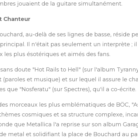
bres jouaient de la guitare simultanément.
et Chanteur
Bouchard, au-delà de ses lignes de basse, réside p
ncipal. Il n'était pas seulement un interprète ; il 
les plus ésotériques et aimés des fans.
sans doute "Hot Rails to Hell" (sur l'album
Tyranny
 (paroles et musique) et sur lequel il assure le cha
es que "Nosferatu" (sur
Spectres), qu'il a co-écrite.
'un des morceaux les plus emblématiques de BÖC, "
 thèmes cosmiques et sa structure complexe, inca
fonde que Metallica l'a reprise sur son album
Garag
 de metal et solidifiant la place de Bouchard au 