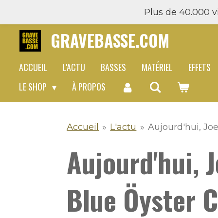
Plus de 40.000 vi
Passer
au
GRAVEBASSE.COM
contenu
principal
ACCUEIL
L'ACTU
BASSES
MATÉRIEL
EFFETS
LE SHOP
À PROPOS
Accueil
»
L'actu
»
Aujourd'hui, Jo
Aujourd'hui, 
Blue Öyster C