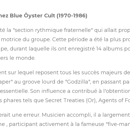
chez Blue Öyster Cult (1970-1986)
é la "section rythmique fraternelle" qui allait p
ce motrice du groupe.
Cette période a été la plus pro
e, durant laquelle ils ont enregistré 14 albums 
vers le monde.
nt sur lequel reposent tous les succès majeurs de
per" au groove lourd de "Godzilla", en passant par 
essentielle.
Son influence a contribué à l'obtentio
s phares tels que
Secret Treaties
(Or),
Agents of F
erait une erreur. Musicien accompli, il a largement
ne
, participant activement à la fameuse "five-ma