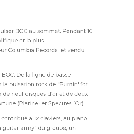
ropulser BÖC au sommet. Pendant 16
lifique et la plus
pour Columbia Records
et vendu
 BÖC. De la ligne de basse
la pulsation rock de "Burnin' for
n de neuf disques d'or et de deux
ortune
(Platine) et
Spectres
(Or).
 contribué aux claviers, au piano
n guitar army" du groupe, un