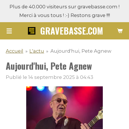
Plus de 40.000 visiteurs sur gravebasse.com !
Passer
Merci à vous tous ! :-) Restons grave !!!!
au
contenu
GRAVEBASSE.COM
principal
Accueil
»
L'actu
»
Aujourd'hui, Pete Agnew
Aujourd'hui, Pete Agnew
Publié le 14 septembre 2025 à 04:43