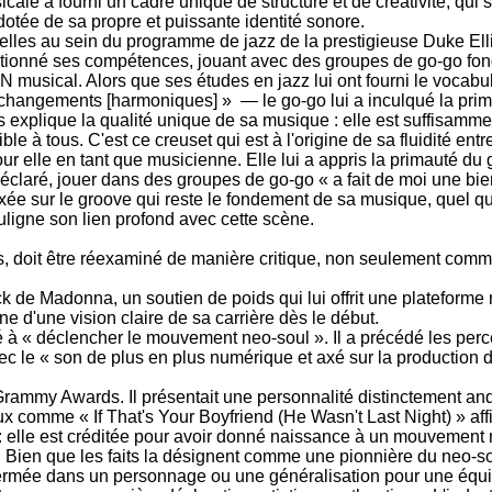
sicale a fourni un cadre unique de structure et de créativité, qu
 dotée de sa propre et puissante identité sonore.
elles au sein du programme de jazz de la prestigieuse Duke Ell
 perfectionné ses compétences, jouant avec des groupes de go-go 
 musical. Alors que ses études en jazz lui ont fourni le vocabu
es changements [harmoniques] » — le go-go lui a inculqué la pri
plique la qualité unique de sa musique : elle est suffisammen
e à tous. C'est ce creuset qui est à l'origine de sa fluidité entr
ur elle en tant que musicienne. Elle lui a appris la primauté du 
claré, jouer dans des groupes de go-go « a fait de moi une bien
ée sur le groove qui reste le fondement de sa musique, quel que
ligne son lien profond avec cette scène.
, doit être réexaminé de manière critique, non seulement comm
ick de Madonna, un soutien de poids qui lui offrit une plateforme
ne d'une vision claire de sa carrière dès le début.
bué à « déclencher le mouvement neo-soul ». Il a précédé les pe
ec le « son de plus en plus numérique et axé sur la production 
 Grammy Awards. Il présentait une personnalité distinctement and
x comme « If That's Your Boyfriend (He Wasn't Last Night) » affi
: elle est créditée pour avoir donné naissance à un mouvement mu
. Bien que les faits la désignent comme une pionnière du neo-so
 enfermée dans un personnage ou une généralisation pour une équ