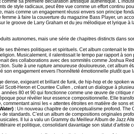
mme sa première déclaration artistique authentique. L'industrie
ts de style radicaux, peut être vue comme un effort continu pour
ée, mais comme un engagement réussi envers son principe fonda
ère femme à faire la couverture du magazine Bass Player, un ac
sur le groove de Larry Graham et du jeu mélodique et lyrique à l
uits autonomes, mais une série de chapitres distincts dans son é
 ses thèmes politiques et spirituels. Cet album contenait le ti
eligion. Musicalement, il ralentissait le tempo par rapport à s
prenait des collaborations avec des sommités comme Joshua Red
pection. Suite à une rupture amoureuse douloureuse, cet album éta
ré son engagement envers l'honnêteté émotionnelle plutôt que 
ge dense, exigeant et brillant de funk, de hip-hop et de spoken
cott-Heron et Countee Cullen , créant un dialogue à plusieurs ni
années 80 et 90 qui fonctionne comme une œuvre de critique m
 l'époque pour révéler leur essence compositionnelle. Elle tran
commentant ainsi les « attentes étroites en matière de sons et d
Water)
: Un nouveau chapitre de conceptualisme profond. The O
» de standards. C'est un album de compositions originales profo
usicales. Il lui a valu un Grammy du Meilleur Album de Jazz Alt
ttéraire et politique, consolidant davantage son statut d'artiste 