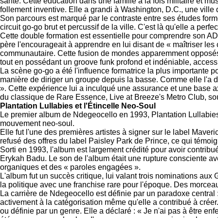
santé. Cette éducation dans une famille à la fois militaire et mu
follement inventive. Elle a grandi à Washington, D.C., une ville
Son parcours est marqué par le contraste entre ses études form
circuit go-go brut et percussif de la ville. C'est là qu'elle a
Cette double formation est essentielle pour comprendre son ADN
père l'encourageait à apprendre en lui disant de « maîtriser l
communautaire. Cette fusion de mondes apparemment opposés ex
tout en possédant un groove funk profond et indéniable, accessibl
La scène go-go a été l'influence formatrice la plus importante po
manière de diriger un groupe depuis la basse. Comme elle l'a dé
». Cette expérience lui a inculqué une assurance et une base ax
du classique de Rare Essence, Live at Breeze's Metro Club, sou
Plantation Lullabies et l'Étincelle Neo-Soul
Le premier album de Ndegeocello en 1993, Plantation Lullabies
mouvement neo-soul.
Elle fut l'une des premières artistes à signer sur le label Maver
refusé des offres du label Paisley Park de Prince, ce qui témoig
Sorti en 1993, l'album est largement crédité pour avoir contri
Erykah Badu. Le son de l'album était une rupture consciente av
organiques et des « paroles engagées ».
L'album fut un succès critique, lui valant trois nominations aux
la politique avec une franchise rare pour l'époque. Des morceau
La carrière de Ndegeocello est définie par un paradoxe central 
activement à la catégorisation même qu'elle a contribué à créer
ou définie par un genre. Elle a déclaré : « Je n'ai pas à être