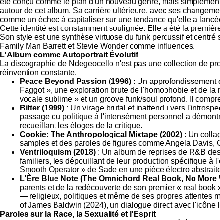
été conçu comme le plan d'un nouveau genre, mais simplement co
autour de cet album. Sa carrière ultérieure, avec ses changemen
comme un échec à capitaliser sur une tendance qu'elle a lanc
Cette identité est constamment soulignée. Elle a été la premi
Son style est une synthèse virtuose du funk percussif et centré 
Family Man Barrett et Stevie Wonder comme influences.
L'Album comme Autoportrait Évolutif
La discographie de Ndegeocello n'est pas une collection de prod
réinvention constante.
Peace Beyond Passion (1996)
: Un approfondissement de
Faggot », une exploration brute de l'homophobie et de la r
vocale sublime » et un groove funk/soul profond. Il com
Bitter (1999)
: Un virage brutal et inattendu vers l'intros
passage du politique à l'intensément personnel a démont
recueillant les éloges de la critique.
Cookie: The Anthropological Mixtape (2002)
: Un colla
samples et des paroles de figures comme Angela Davis, Gil S
Ventriloquism (2018)
: Un album de reprises de R&B des 
familiers, les dépouillant de leur production spécifique à
Smooth Operator » de Sade en une pièce électro abstraite, 
L'Ère Blue Note (The Omnichord Real Book, No More 
parents et de la redécouverte de son premier « real book 
— religieux, politiques et même de ses propres attentes m
of James Baldwin (2024), un dialogue direct avec l'icône li
Paroles sur la Race, la Sexualité et l'Esprit