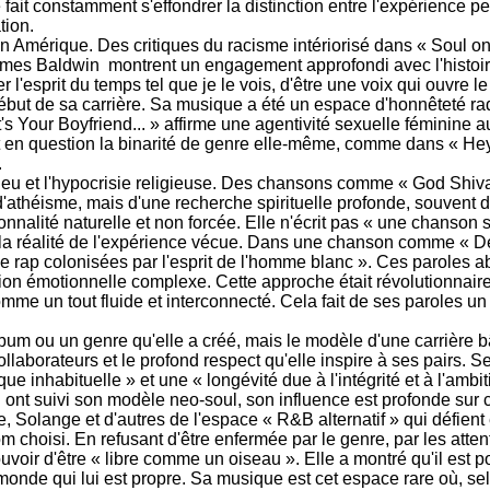
ait constamment s'effondrer la distinction entre l'expérience pers
tion.
n Amérique. Des critiques du racisme intériorisé dans « Soul o
 James Baldwin montrent un engagement approfondi avec l'histoire
r l'esprit du temps tel que je le vois, d'être une voix qui ouvre l
ut de sa carrière. Sa musique a été un espace d'honnêteté radica
's Your Boyfriend... » affirme une agentivité sexuelle féminine
et en question la binarité de genre elle-même, comme dans « Hey
.
eu et l'hypocrisie religieuse. Des chansons comme « God Shiva
as d'athéisme, mais d'une recherche spirituelle profonde, souvent 
nalité naturelle et non forcée. Elle n'écrit pas « une chanson su
nt la réalité de l'expérience vécue. Dans une chanson comme « 
 rap colonisées par l'esprit de l'homme blanc ». Ces paroles abo
ion émotionnelle complexe. Cette approche était révolutionnaire
omme un tout fluide et interconnecté. Cela fait de ses paroles u
um ou un genre qu'elle a créé, mais le modèle d'une carrière bât
llaborateurs et le profond respect qu'elle inspire à ses pairs. Se
e inhabituelle » et une « longévité due à l'intégrité et à l'ambi
 ont suivi son modèle neo-soul, son influence est profonde sur ce
 Solange et d'autres de l'espace « R&B alternatif » qui défient 
choisi. En refusant d'être enfermée par le genre, par les attent
ir d'être « libre comme un oiseau ». Elle a montré qu'il est po
nde qui lui est propre. Sa musique est cet espace rare où, selo