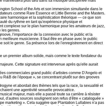
i se manifestera plus tard dans sa musique disciplinée mais
ington School of the Arts et son immersion simultanée dans le
fondateurs comme Rare Essence et Little Bennie and the Masters.
laire harmonique et la sophistication théorique — ce que son
mauté du rythme en tant qu'expérience physique et
t complexe sur le plan harmonique pour les amateurs de jazz,
e les genres.
groove, l'importance de la connexion avec le public et la
 meilleure musicienne. Il faut être en phase avec le public
 soit le genre. Sa présence lors de l'enregistrement en direct
e un premier album solide, mais comme le texte fondateur du
 majeure. Cette signature est intervenue après qu'elle aurait
rcées commerciales grand public d'artistes comme D'Angelo et
du R&B de l'époque », se concentrant plutôt sur des grooves
rogyne et abordait des thèmes tels que la race, la sexualité et
chaient une agentivité sexuelle provocatrice.
sical majeur, mais elle a passé toute sa carrière à résister
ul, d'autres sources soulignent son refus d'être « cataloguée »
ipe marketing ». Cela suggère que Plantation Lullabies n'a pas