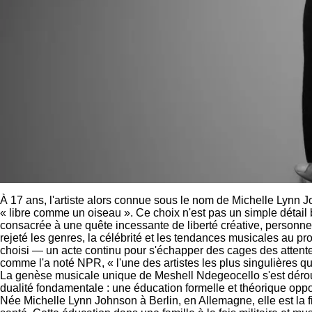
À 17 ans, l'artiste alors connue sous le nom de Michelle Lynn Jo
« libre comme un oiseau ». Ce choix n'est pas un simple détail bi
consacrée à une quête incessante de liberté créative, personn
rejeté les genres, la célébrité et les tendances musicales au p
choisi — un acte continu pour s'échapper des cages des attentes d
comme l'a noté NPR, « l'une des artistes les plus singulières qu
La genèse musicale unique de Meshell Ndegeocello s'est dérou
dualité fondamentale : une éducation formelle et théorique oppo
Née Michelle Lynn Johnson à Berlin, en Allemagne, elle est la fi