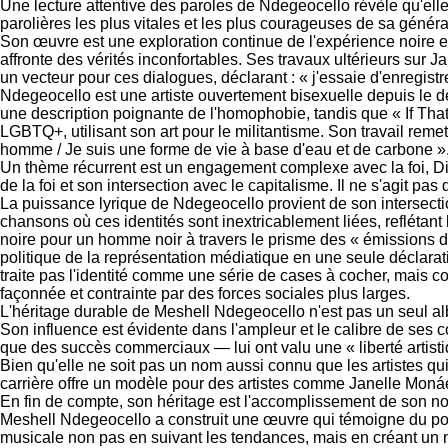
Une lecture attentive des paroles de Ndegeocello révèle qu'elle f
parolières les plus vitales et les plus courageuses de sa généra
Son œuvre est une exploration continue de l'expérience noire e
affronte des vérités inconfortables. Ses travaux ultérieurs sur
un vecteur pour ces dialogues, déclarant : « j'essaie d'enregistre
Ndegeocello est une artiste ouvertement bisexuelle depuis le déb
une description poignante de l'homophobie, tandis que « If That
LGBTQ+, utilisant son art pour le militantisme. Son travail rem
homme / Je suis une forme de vie à base d'eau et de carbone »
Un thème récurrent est un engagement complexe avec la foi, Di
de la foi et son intersection avec le capitalisme. Il ne s'agit p
La puissance lyrique de Ndegeocello provient de son intersection
chansons où ces identités sont inextricablement liées, refléta
noire pour un homme noir à travers le prisme des « émissions de
politique de la représentation médiatique en une seule déclarat
traite pas l'identité comme une série de cases à cocher, mais c
façonnée et contrainte par des forces sociales plus larges.
L'héritage durable de Meshell Ndegeocello n'est pas un seul alb
Son influence est évidente dans l'ampleur et le calibre de ses co
que des succès commerciaux — lui ont valu une « liberté artistiqu
Bien qu'elle ne soit pas un nom aussi connu que les artistes qui
carrière offre un modèle pour des artistes comme Janelle Monáe,
En fin de compte, son héritage est l'accomplissement de son nom 
Meshell Ndegeocello a construit une œuvre qui témoigne du pouvo
musicale non pas en suivant les tendances, mais en créant un mo