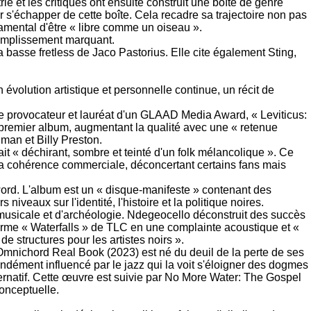
 et les critiques ont ensuite construit une boîte de genre
 s'échapper de cette boîte. Cela recadre sa trajectoire non pas
mental d'être « libre comme un oiseau ».
complissement marquant.
a basse fretless de Jaco Pastorius. Elle cite également Sting,
volution artistique et personnelle continue, un récit de
tre provocateur et lauréat d'un GLAAD Media Award, « Leviticus:
on premier album, augmentant la qualité avec une « retenue
man et Billy Preston.
it « déchirant, sombre et teinté d'un folk mélancolique ». Ce
la cohérence commerciale, déconcertant certains fans mais
 word. L'album est un « disque-manifeste » contenant des
veaux sur l'identité, l'histoire et la politique noires.
usicale et d'archéologie. Ndegeocello déconstruit des succès
sforme « Waterfalls » de TLC en une complainte acoustique et «
e structures pour les artistes noirs ».
mnichord Real Book (2023) est né du deuil de la perte de ses
ndément influencé par le jazz qui la voit s'éloigner des dogmes
ernatif. Cette œuvre est suivie par No More Water: The Gospel
conceptuelle.