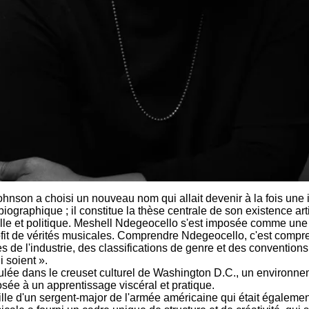
hnson a choisi un nouveau nom qui allait devenir à la fois une i
ographique ; il constitue la thèse centrale de son existence arti
elle et politique. Meshell Ndegeocello s'est imposée comme une
rofit de vérités musicales. Comprendre Ndegeocello, c'est compre
e l'industrie, des classifications de genre et des conventions so
i soient ».
lée dans le creuset culturel de Washington D.C., un environne
sée à un apprentissage viscéral et pratique.
lle d'un sergent-major de l'armée américaine qui était également