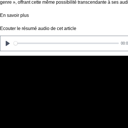
genre », offrant cette même possibilité transcendante à ses audi
En savoir plus
Ecouter le résumé audio de cet article
00:
P
l
a
y