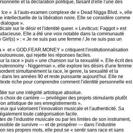
onnelle et la déclaration politique, faisant d'elle l'une des
n Ice » à l'auto-examen complexe de « Dead Nigga Blvd. », elle
 intellectuelle de la libération noire. Elle se considère comme
e dialogue ».
le sur le désir et l'identité queer. « Leviticus: Faggot » est
 audacieuse. Elle a été une voix notable dans la communauté
 Girl(s) » : « Je ne suis pas une femme / Je ne suis pas un
 » et « GOD.FEAR.MONEY » critiquent l'institutionnalisation
douloureuse, qui rejette les réponses faciles.
r la race » puis « une chanson sur la sexualité ». Elle écrit des
Deuteronomy - Niggerman », elle explore les désirs d'une femme
rdent simultanément la race, le genre, la sexualité et la
 dans les années 90 et reste puissante aujourd'hui. Elle ne
n texte riche pour comprendre comment l'identité personnelle est
ie sur une intégrité artistique absolue.
s choix de carrière — privilégier des projets stimulants plutôt
tion artistique de ses enregistrements ».
ux qui valorisent l'innovation musicale et l'authenticité. Sa
également toute catégorisation facile.
es de l'industrie musicale ou par les limites de son instrument,
ssible de survivre — et de prospérer — dans l'industrie
n ses propres mots, elle peut se « sentir sans race et sans