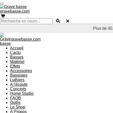
Passer
au
gravebasse.com
contenu
principal
Plus de 40.
gravebasse.com
Accueil
L'actu
Basses
Matériel
Effets
Accessoires
Bassistes
Luthiers
A l'écoute
Concerts
Home Studio
FAQB
Outils
Le Shop
À Propos