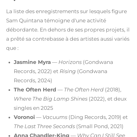
La liste des enregistrements sur lesquels figure
Sam Quintana témoigne d'une activité
débordante. En dehors de ses propres projets, il
a prêté sa contrebasse à des artistes aussi variés
que :
Jasmine Myra
—
Horizons
(Gondwana
Records, 2022) et
Rising
(Gondwana
Records, 2024)
The Often Herd
—
The Often Herd
(2018),
Where The Big Lamp Shines
(2022), et deux
singles en 2025
Voronoi
—
Vacuums
(Ding Records, 2019) et
The Last Three Seconds
(Small Pond, 2021)
Anna Chandler-King
—
Why Can I Still See