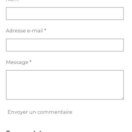
r
r
r
r
Adresse e-mail *
Message *
Envoyer un commentaire