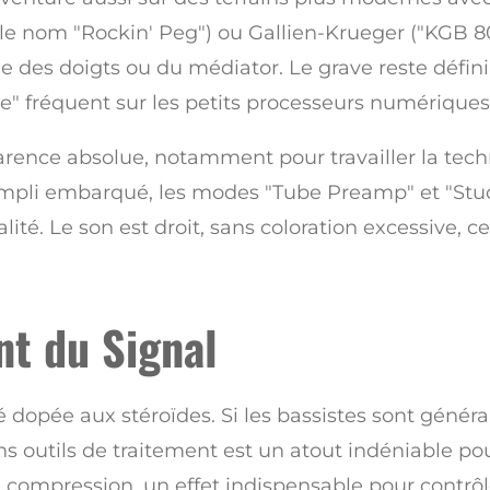
le nom "Rockin' Peg") ou Gallien-Krueger ("KGB 8
des doigts ou du médiator. Le grave reste défin
lie" fréquent sur les petits processeurs numériques
arence absolue, notamment pour travailler la tech
ampli embarqué, les modes "Tube Preamp" et "Stu
ité. Le son est droit, sans coloration excessive, c
nt du Signal
é dopée aux stéroïdes. Si les bassistes sont géné
ons outils de traitement est un atout indéniable po
e compression, un effet indispensable pour contrô