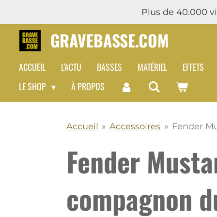
Plus de 40.000 vis
Passer
au
GRAVEBASSE.COM
contenu
principal
ACCUEIL
L'ACTU
BASSES
MATÉRIEL
EFFETS
LE SHOP
À PROPOS
Accueil
»
Accessoires
»
Fender Mu
Fender Mustan
compagnon du