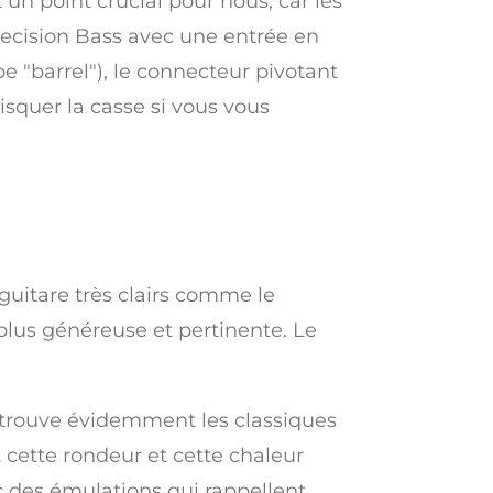
un point crucial pour nous, car les
Precision Bass avec une entrée en
 "barrel"), le connecteur pivotant
isquer la casse si vous vous
 guitare très clairs comme le
lus généreuse et pertinente. Le
retrouve évidemment les classiques
nt cette rondeur et cette chaleur
ec des émulations qui rappellent