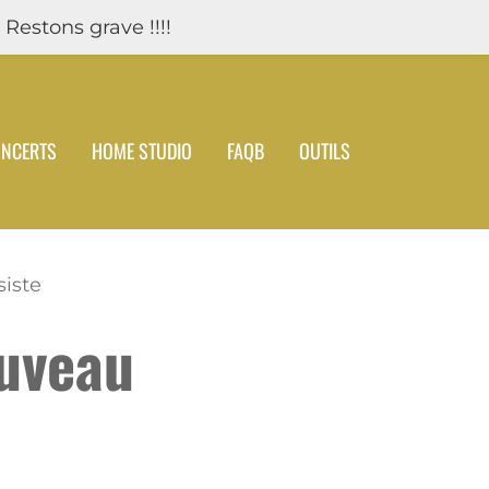
 Restons grave !!!!
NCERTS
HOME STUDIO
FAQB
OUTILS
iste
ouveau