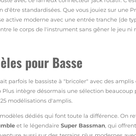
uste avec ce fameux connecteur jack rotatif. C'est 
oin d'être standardisées. Que vous jouiez sur une 
e active moderne avec une entrée tranche (de type
tre le corps de l'instrument sans gêner le jeu ni r
dèles pour Basse
it parfois le bassiste à "bricoler" avec des amplis
 Plus intègre désormais une sélection beaucoup p
25 modélisations d'amplis.
 modèles dédiés qui font toute la différence. On 
umble
et le légendaire
Super Bassman
, qui offre
s'aventure aussi sur des terrains plus modernes av