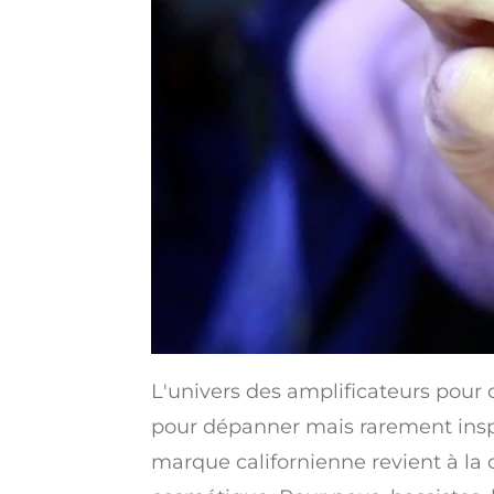
L'univers des amplificateurs pour 
pour dépanner mais rarement inspi
marque californienne revient à la 