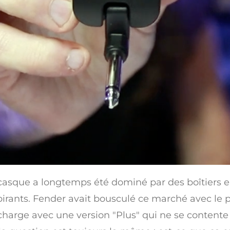
casque a longtemps été dominé par des boîtiers en 
rants. Fender avait bousculé ce marché avec le p
charge avec une version "Plus" qui ne se contente