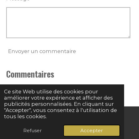
Envoyer un commentaire
Commentaires
Il n'y a pas encore de commentaire.
Ce site Web utilise des cookies pour
améliorer votre expérience et afficher des
publicités personnalisées. En cliquant sur
"Accepter", vous consentez à l'utilisation de
tous les cookies.
© 2024 - 2026 Grave basse
Refuser
Accepter