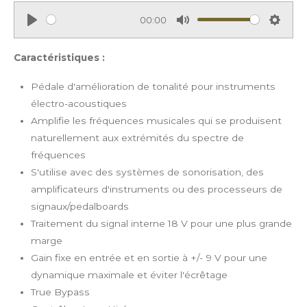
00:00
P
M
S
l
u
e
Caractéristiques :
a
t
t
Pédale d'amélioration de tonalité pour instruments
y
e
t
électro-acoustiques
i
Amplifie les fréquences musicales qui se produisent
n
naturellement aux extrémités du spectre de
g
fréquences
s
S'utilise avec des systèmes de sonorisation, des
amplificateurs d'instruments ou des processeurs de
signaux/pedalboards
Traitement du signal interne 18 V pour une plus grande
marge
Gain fixe en entrée et en sortie à +/- 9 V pour une
dynamique maximale et éviter l'écrêtage
True Bypass