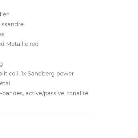
dien
lissandre
es
ed Metallic red
rg
plit coil, 1x Sandberg power
étal
bandes, active/passive, tonalité