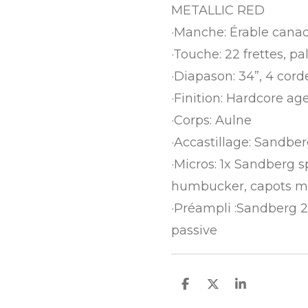
METALLIC RED
·Manche: Érable cana
·Touche: 22 frettes, pa
·Diapason: 34”, 4 cord
·Finition: Hardcore ag
·Corps: Aulne
·Accastillage: Sandbe
·Micros: 1x Sandberg s
humbucker, capots m
·Préampli :Sandberg 2-
passive
P
P
P
a
a
a