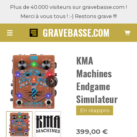
Plus de 40.000 visiteurs sur gravebasse.com !
Passer
Merci à vous tous ! :-) Restons grave !!!!
au
contenu
GRAVEBASSE.COM
principal
KMA
Machines
Endgame
Simulateur
En réappro
399,00 €