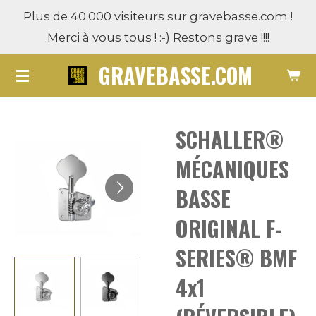
Plus de 40.000 visiteurs sur gravebasse.com !
Passer
Merci à vous tous ! :-) Restons grave !!!!
au
contenu
GRAVEBASSE.COM
principal
SCHALLER®
MÉCANIQUES
BASSE
ORIGINAL F-
SERIES® BMF
4x1