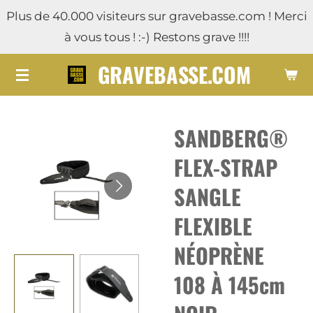
Plus de 40.000 visiteurs sur gravebasse.com ! Merci
Passer
à vous tous ! :-) Restons grave !!!!
au
contenu
GRAVEBASSE.COM
principal
SANDBERG®
FLEX-STRAP
SANGLE
FLEXIBLE
NÉOPRÈNE
108 À 145cm