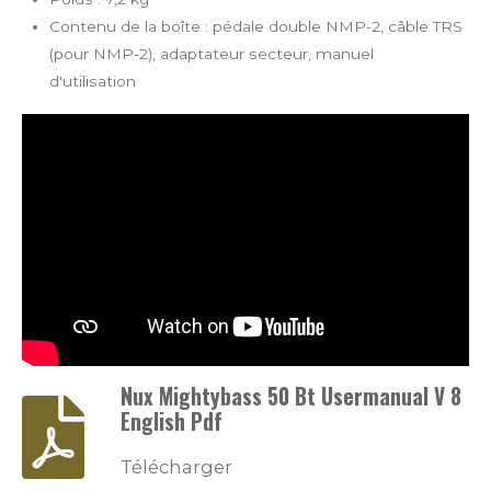
Contenu de la boîte : pédale double NMP-2, câble TRS
(pour NMP-2), adaptateur secteur, manuel
d'utilisation
Nux Mightybass 50 Bt Usermanual V 8
English Pdf
Télécharger