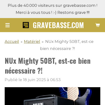
Plus de 40.000 visiteurs sur gravebasse.com !
Passer
Merci à vous tous ! :-) Restons grave !!!!
au
contenu
GRAVEBASSE.COM
principal
Accueil
»
Matériel
»
NUx Mighty 50BT, est-ce
bien nécessaire ?!
NUx Mighty 50BT, est-ce bien
nécessaire ?!
Publié le 18 juin 2025 à 06:53