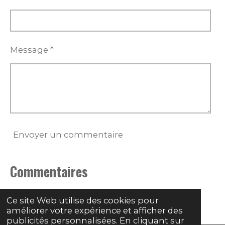
t
o
i
Message *
l
e
Envoyer un commentaire
Commentaires
Il n'y a pas encore de commentaire.
Ce site Web utilise des cookies pour
améliorer votre expérience et afficher des
publicités personnalisées. En cliquant sur