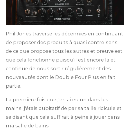
Phil Jones traverse les décennies en continuant
de proposer des produits à quasi contre-sens
de ce que propose tous les autres et preuve est
que cela fonctionne puisqu'il est encore là et
continue de nous sortir régulièrement des
nouveautés dont le Double Four Plus en fait
partie.
La première fois que j'en ai eu un dans les
mains, j'étais dubitatif de par sa taille ridicule et
se disant que cela suffirait à peine à jouer dans
ma salle de bains.