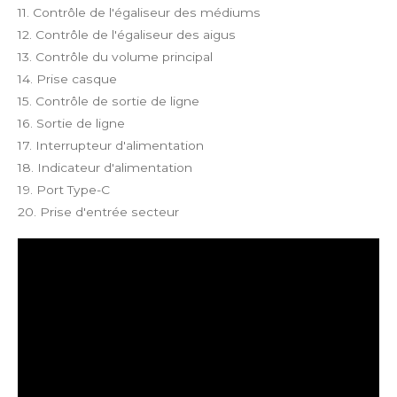
11. Contrôle de l'égaliseur des médiums
12. Contrôle de l'égaliseur des aigus
13. Contrôle du volume principal
14. Prise casque
15. Contrôle de sortie de ligne
16. Sortie de ligne
17. Interrupteur d'alimentation
18. Indicateur d'alimentation
19. Port Type-C
20. Prise d'entrée secteur