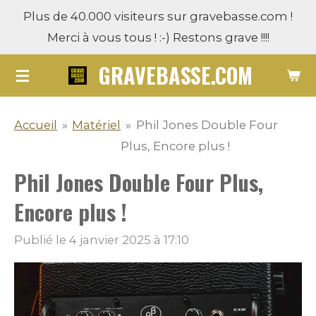
Plus de 40.000 visiteurs sur gravebasse.com !
Passer
Merci à vous tous ! :-) Restons grave !!!!
au
contenu
GRAVEBASSE.COM
principal
Accueil
»
Matériel
»
Phil Jones Double Four
Plus, Encore plus !
Phil Jones Double Four Plus,
Encore plus !
Publié le 4 janvier 2025 à 17:10