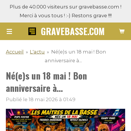
Plus de 40.000 visiteurs sur gravebasse.com !
Passer
Merci à vous tous ! :-) Restons grave !!!!
au
contenu
GRAVEBASSE.COM
principal
Accueil
»
L'actu
»
Né(e)s un 18 mai ! Bon
anniversaire à...
Né(e)s un 18 mai ! Bon
anniversaire à...
Publié le 18 mai 2026 à 01:49