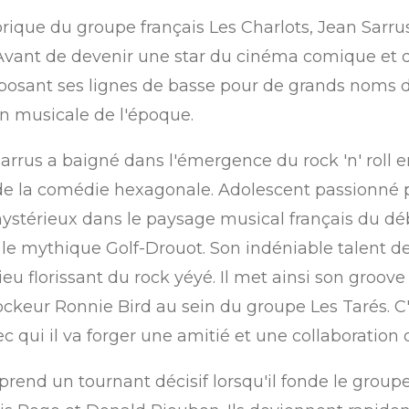
storique du groupe français Les Charlots, Jean Sar
 Avant de devenir une star du cinéma comique et d
 posant ses lignes de basse pour de grands noms d
on musicale de l'époque.
Sarrus a baigné dans l'émergence du rock 'n' roll 
s de la comédie hexagonale. Adolescent passionné 
stérieux dans le paysage musical français du déb
e mythique Golf-Drouot. Son indéniable talent de
 florissant du rock yéyé. Il met ainsi son groove 
ckeur Ronnie Bird au sein du groupe Les Tarés. C'
c qui il va forger une amitié et une collaboration 
s prend un tournant décisif lorsqu'il fonde le gr