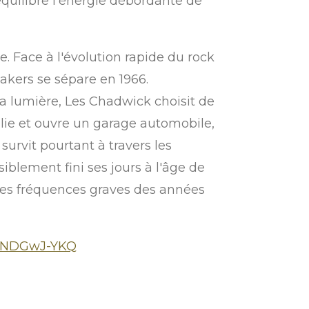
équilibre l'énergie débordante de
ie. Face à l'évolution rapide du rock
akers se sépare en 1966.
la lumière, Les Chadwick choisit de
ralie et ouvre un garage automobile,
urvit pourtant à travers les
iblement fini ses jours à l'âge de
 les fréquences graves des années
S87NDGwJ-YKQ