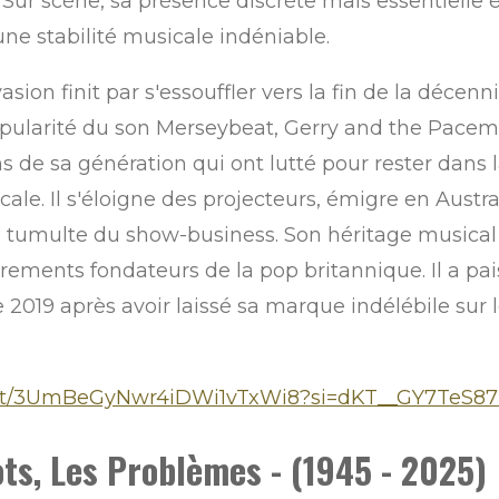
. Sur scène, sa présence discrète mais essentielle 
ne stabilité musicale indéniable.
vasion finit par s'essouffler vers la fin de la décenn
opularité du son Merseybeat, Gerry and the Pacem
 de sa génération qui ont lutté pour rester dans 
cale. Il s'éloigne des projecteurs, émigre en Aust
du tumulte du show-business. Son héritage musical s
ements fondateurs de la pop britannique. Il a pais
 2019 après avoir laissé sa marque indélébile sur
r/artist/3UmBeGyNwr4iDWi1vTxWi8?si=dKT__GY7Te
ots, Les Problèmes - (1945 - 2025)