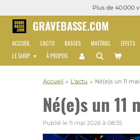
Plus de 40.000 vi
Passer
au
GRAVEBASSE.COM
contenu
principal
ACCUEIL
L'ACTU
BASSES
MATÉRIEL
EFFETS
LE SHOP
À PROPOS
Accueil
»
L'actu
»
Né(e)s un 11 mai 
Né(e)s un 11 m
Publié le 11 mai 2026 à 08:35