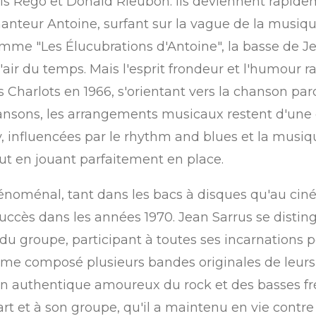
 Luis Rego et Donald Rieubon. Ils deviennent rapid
teur Antoine, surfant sur la vague de la musique 
me "Les Élucubrations d'Antoine", la basse de Je
'air du temps. Mais l'esprit frondeur et l'humour
Les Charlots en 1966, s'orientant vers la chanson p
hansons, les arrangements musicaux restent d'une 
, influencées par le rhythm and blues et la musiqu
out en jouant parfaitement en place.
énoménal, tant dans les bacs à disques qu'au ciné
ccès dans les années 1970. Jean Sarrus se disti
u du groupe, participant à toutes ses incarnations 
me composé plusieurs bandes originales de leurs f
é un authentique amoureux du rock et des basses f
rt et à son groupe, qu'il a maintenu en vie contre