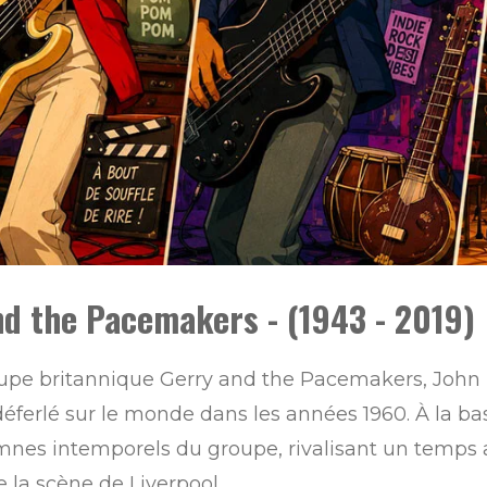
nd the Pacemakers - (1943 - 2019)
pe britannique Gerry and the Pacemakers, John L
éferlé sur le monde dans les années 1960. À la bas
es intemporels du groupe, rivalisant un temps a
 la scène de Liverpool.