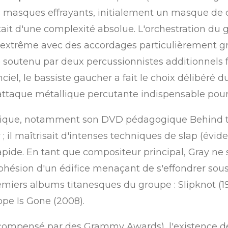
es masques effrayants, initialement un masque de
tait d'une complexité absolue.
L'orchestration du 
in extrême avec des accordages particulièrement 
e soutenu par deux percussionnistes additionnels f
iel, le bassiste gaucher a fait le choix délibéré du
attaque métallique percutante indispensable pour
nique, notamment son DVD pédagogique Behind the 
 il maîtrisait d'intenses techniques de slap (évide
apide.
En tant que compositeur principal, Gray ne se 
cohésion d'un édifice menaçant de s'effondrer sous
miers albums titanesques du groupe : Slipknot (1999
ope Is Gone (2008).
compensé par des Grammy Awards), l'existence de