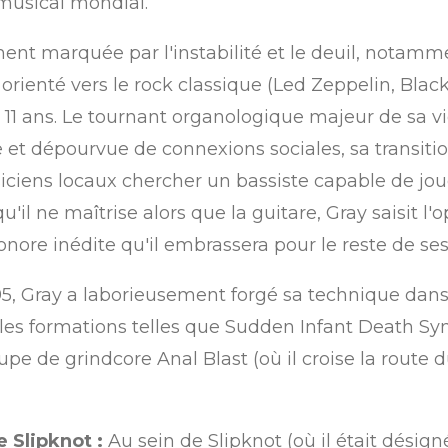
usical mondial.
nt marquée par l'instabilité et le deuil, notamme
'a orienté vers le rock classique (Led Zeppelin, Bl
11 ans.
Le tournant organologique majeur de sa vie
t dépourvue de connexions sociales, sa transition
siciens locaux chercher un bassiste capable de jo
il ne maîtrise alors que la guitare, Gray saisit l
nore inédite qu'il embrassera pour le reste de ses 
95, Gray a laborieusement forgé sa technique da
ples formations telles que Sudden Infant Death Sy
upe de grindcore Anal Blast (où il croise la route 
 Slipknot :
Au sein de Slipknot (où il était désigné