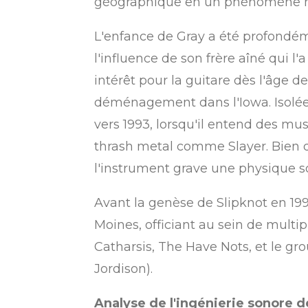
géographique en un phénomène m
L'enfance de Gray a été profondéme
l'influence de son frère aîné qui l
intérêt pour la guitare dès l'âge de 
déménagement dans l'Iowa. Isolée e
vers 1993, lorsqu'il entend des mu
thrash metal comme Slayer. Bien qu'
l'instrument grave une physique so
Avant la genèse de Slipknot en 19
Moines, officiant au sein de multi
Catharsis, The Have Nots, et le gro
Jordison).
Analyse de l'ingénierie sonore de