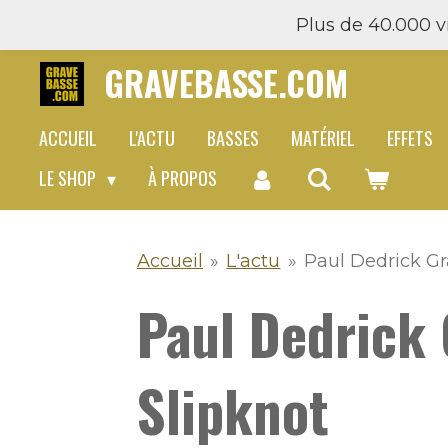
Plus de 40.000 vi
Passer
au
GRAVEBASSE.COM
contenu
principal
ACCUEIL
L'ACTU
BASSES
MATÉRIEL
EFFETS
LE SHOP
À PROPOS
Accueil
»
L'actu
»
Paul Dedrick Gra
Paul Dedrick 
Slipknot