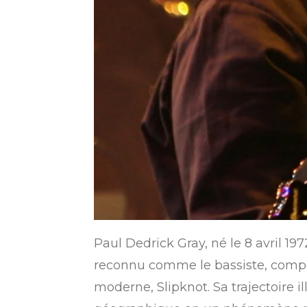
Paul Dedrick Gray, né le 8 avril 1
reconnu comme le bassiste, compos
moderne, Slipknot.
Sa trajectoire 