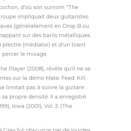
 cochon, d'où son surnom "The
groupe impliquait deux guitaristes
graves (généralement en Drop B ou
rappant sur des barils métalliques.
 plectre (médiator) et d'un tirant
 percer le mixage.
Player (2008), révèle qu'il ne se
ntes sur la démo Mate. Feed. Kill.
limitait pas à suivre la guitare :
 sa propre densité.
Il a enregistré
), Iowa (2001), Vol. 3: (The
 Gray fut obscurcie par de lourdes