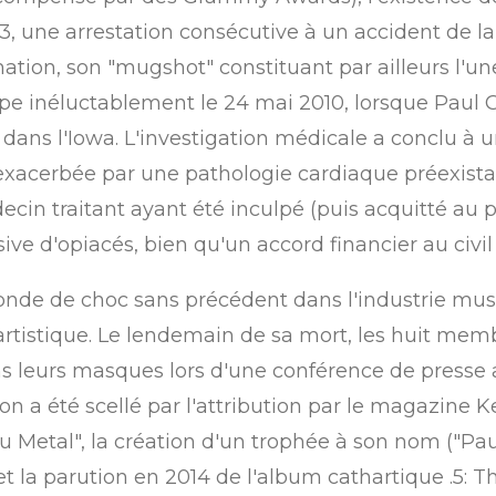
3, une arrestation consécutive à un accident de la
ion, son "mugshot" constituant par ailleurs l'une
pe inéluctablement le 24 mai 2010, lorsque Paul 
dans l'Iowa.
L'investigation médicale a conclu à u
exacerbée par une pathologie cardiaque préexista
decin traitant ayant été inculpé (puis acquitté au
ve d'opiacés, bien qu'un accord financier au civil 
nde de choc sans précédent dans l'industrie music
rtistique.
Le lendemain de sa mort, les huit membr
 leurs masques lors d'une conférence de presse a
on a été scellé par l'attribution par le magazine K
Metal", la création d'un trophée à son nom ("Paul 
et la parution en 2014 de l'album cathartique .5: T