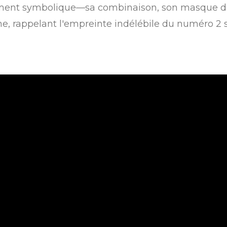
pement symbolique—sa combinaison, son masque d
e, rappelant l'empreinte indélébile du numéro 2 s