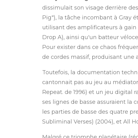
dissimulait son visage derrière d
Pig"), la tâche incombant à Gray é
utilisant des amplificateurs à ga
Drop A), ainsi qu'un batteur véloc
Pour exister dans ce chaos fréquenc
de cordes massif, produisant une 
Toutefois, la documentation tech
cantonnait pas au jeu au médiator ;
Repeat. de 1996) et un jeu digital r
ses lignes de basse assuraient la 
les parties de basse des quatre pre
Subliminal Verses) (2004), et All H
Malgré ce triomphe planétaire (ré