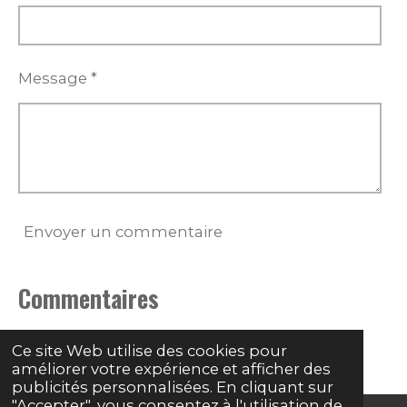
Message *
Envoyer un commentaire
Commentaires
Il n'y a pas encore de commentaire.
Ce site Web utilise des cookies pour
améliorer votre expérience et afficher des
publicités personnalisées. En cliquant sur
"Accepter", vous consentez à l'utilisation de