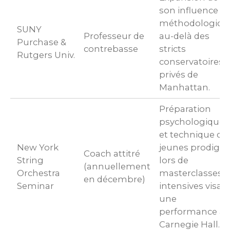
son influence
méthodologiqu
SUNY
Professeur de
au-delà des
Purchase &
contrebasse
stricts
Rutgers Univ.
conservatoires
privés de
Manhattan.
Préparation
psychologique
et technique de
New York
jeunes prodiges
Coach attitré
String
lors de
(annuellement
Orchestra
masterclasses
en décembre)
Seminar
intensives visan
une
performance a
Carnegie Hall.