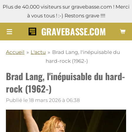
Plus de 40.000 visiteurs sur gravebasse.com ! Merci
Passer
à vous tous ! :-) Restons grave !!!!
au
contenu
GRAVEBASSE.COM
principal
Accueil
»
L'actu
»
Brad Lang, l'inépuisable du
hard-rock (1962-)
Brad Lang, l'inépuisable du hard-
rock (1962-)
Publié le 18 mars 2026 à 06:38