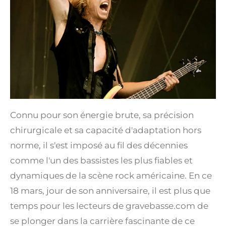
Connu pour son énergie brute, sa précision
chirurgicale et sa capacité d'adaptation hors
norme, il s'est imposé au fil des décennies
comme l'un des bassistes les plus fiables et
dynamiques de la scène rock américaine. En ce
18 mars, jour de son anniversaire, il est plus que
temps pour les lecteurs de gravebasse.com de
se plonger dans la carrière fascinante de ce