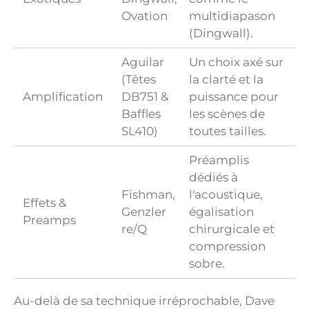
Ovation
multidiapason
(Dingwall).
Aguilar
Un choix axé sur
(Têtes
la clarté et la
Amplification
DB751 &
puissance pour
Baffles
les scènes de
SL410)
toutes tailles.
Préamplis
dédiés à
Fishman,
l'acoustique,
Effets &
Genzler
égalisation
Preamps
re/Q
chirurgicale et
compression
sobre.
Au-delà de sa technique irréprochable, Dave