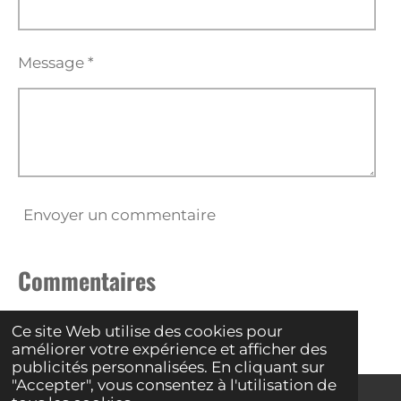
Message *
Envoyer un commentaire
Commentaires
Il n'y a pas encore de commentaire.
Ce site Web utilise des cookies pour
améliorer votre expérience et afficher des
publicités personnalisées. En cliquant sur
"Accepter", vous consentez à l'utilisation de