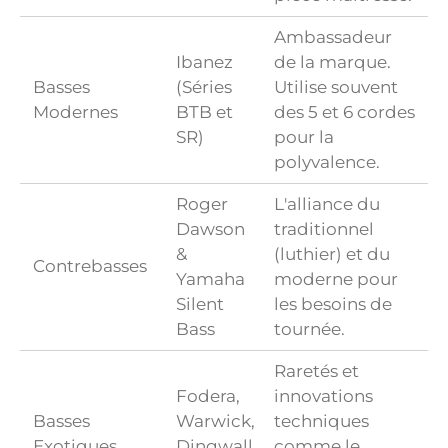
Ambassadeur
Ibanez
de la marque.
Basses
(Séries
Utilise souvent
Modernes
BTB et
des 5 et 6 cordes
SR)
pour la
polyvalence.
Roger
L'alliance du
Dawson
traditionnel
&
(luthier) et du
Contrebasses
Yamaha
moderne pour
Silent
les besoins de
Bass
tournée.
Raretés et
Fodera,
innovations
Basses
Warwick,
techniques
Exotiques
Dingwall,
comme le