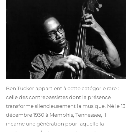
Ben Tucker appartient à cette catégorie rare :
celle des contrebassistes dont la présence
transforme silencieusement la musique. Né le 13
décembre 1930 à Memphis, Tennessee, il
incarne une génération pour laquelle la